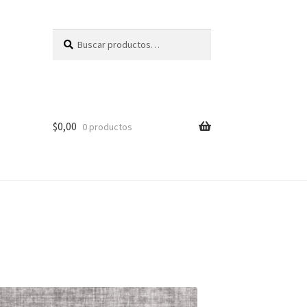
Buscar
Buscar
por:
$
0,00
0 productos