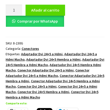
Adaptador
Añadir al carrito
Dvi
24+5
Comprar por WhatsApp
Hembra
a
Hdmi
SKU:
8-230G
Macho
Categoría:
Conectores
cantidad
Etiquetas:
Adaptador Dvi 24+5 a Hdmi
,
Adaptador Dvi 24+5 a
Hdmi Macho
,
Adaptador Dvi 24+5 Hembra a Hdmi
,
Adaptador Dvi
24+5 Hembra a Hdmi Macho
,
Adaptador Dvi 24+5 Hembra Hdmi
Macho
,
Conector Adaptador Dvi 24+5 a Hdmi
,
Conector
Adaptador Dvi 24+5 a Hdmi Macho
,
Conector Adaptador Dvi 24+5
Hembra a Hdmi
,
Conector Adaptador Dvi 24+5 Hembra a Hdmi
Macho
,
Conector Dvi 24+5 a Hdmi
,
Conector Dvi 24+5 a Hdmi
Macho
,
Conector Dvi 24+5 Hembra a Hdmi
,
Conector Dvi 24+5
Hembra a Hdmi Macho
Comparte esto: