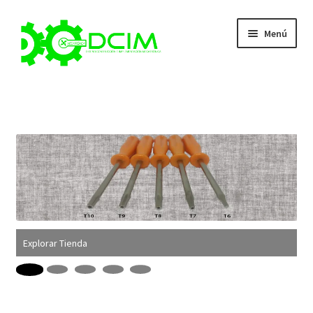
Ir
Ir
Menú
a
al
la
contenido
navegación
Quienes Somos
Tienda
Contacto
Carrito
Expandi
Categorías
Explorar Tienda
¡
el
menú
Expandi
Mi cuenta
hijo
el
Búsqueda
menú
de