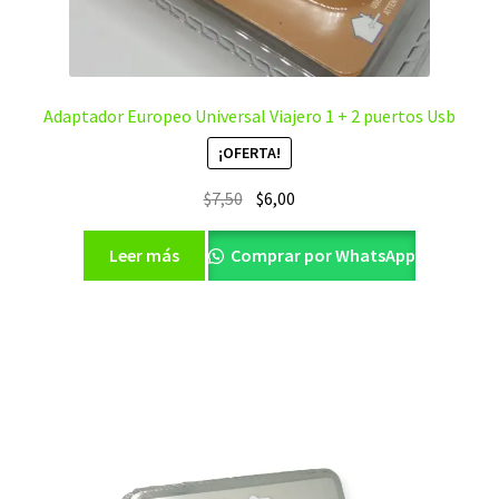
Adaptador Europeo Universal Viajero 1 + 2 puertos Usb
¡OFERTA!
El
El
$
7,50
$
6,00
precio
precio
original
actual
Leer más
Comprar por WhatsApp
era:
es:
$7,50.
$6,00.