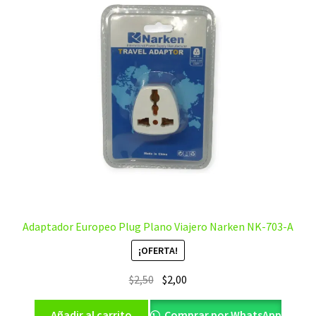
Adaptador Europeo Plug Plano Viajero Narken NK-703-A
¡OFERTA!
El
El
$
2,50
$
2,00
precio
precio
original
actual
Añadir al carrito
Comprar por WhatsApp