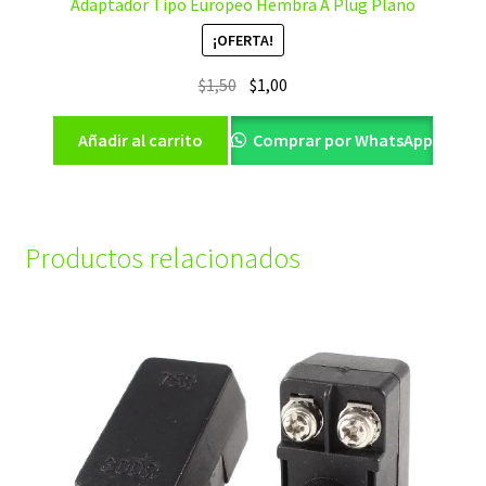
Adaptador Tipo Europeo Hembra A Plug Plano
¡OFERTA!
El
El
$
1,50
$
1,00
precio
precio
original
actual
Añadir al carrito
Comprar por WhatsApp
era:
es:
$1,50.
$1,00.
Productos relacionados