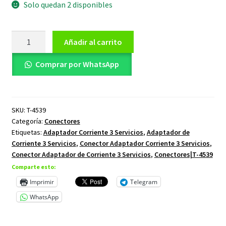
Solo quedan 2 disponibles
Adaptador
Añadir al carrito
de
Corriente
Comprar por WhatsApp
3
Servicios
cantidad
SKU:
T-4539
Categoría:
Conectores
Etiquetas:
Adaptador Corriente 3 Servicios
,
Adaptador de
Corriente 3 Servicios
,
Conector Adaptador Corriente 3 Servicios
,
Conector Adaptador de Corriente 3 Servicios
,
Conectores|T-4539
Comparte esto:
Imprimir
Telegram
WhatsApp