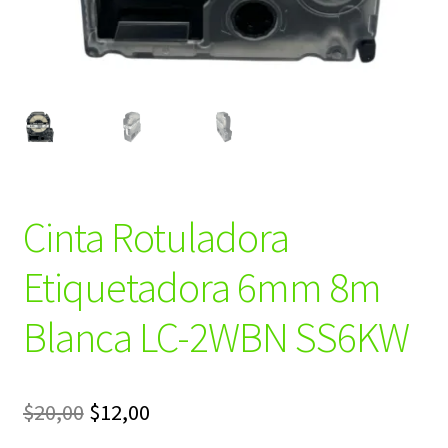
Cinta Rotuladora
Etiquetadora 6mm 8m
Blanca LC-2WBN SS6KW
El
El
$
20,00
$
12,00
precio
precio