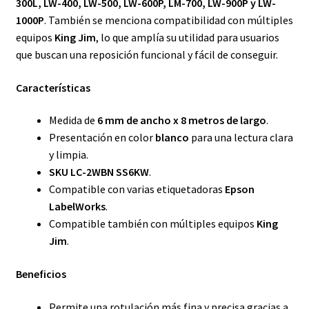
300L, LW-400, LW-500, LW-600P, LM-700, LW-900P y LW-
1000P
. También se menciona compatibilidad con múltiples
equipos
King Jim
, lo que amplía su utilidad para usuarios
que buscan una reposición funcional y fácil de conseguir.
Características
Medida de
6 mm de ancho x 8 metros de largo
.
Presentación en color
blanco
para una lectura clara
y limpia.
SKU LC-2WBN SS6KW
.
Compatible con varias etiquetadoras
Epson
LabelWorks
.
Compatible también con múltiples equipos
King
Jim
.
Beneficios
Permite una rotulación más fina y precisa gracias a