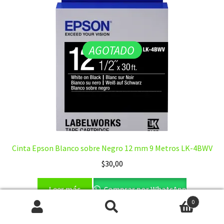
AGOTADO
Cinta Epson Blanco sobre Negro 12 mm 9 Metros LK-4BWV
$
30,00
Leer más
Comprar por WhatsApp
0
Buscar
Buscar