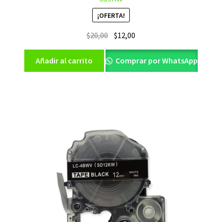
¡OFERTA!
El
El
$
20,00
$
12,00
precio
precio
original
actual
Añadir al carrito
Comprar por WhatsApp
era:
es:
$20,00.
$12,00.