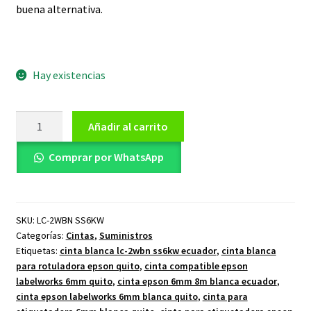
buena alternativa.
Hay existencias
Cinta
Añadir al carrito
Rotuladora
Etiquetadora
Comprar por WhatsApp
6mm
8m
Blanca
SKU:
LC-2WBN SS6KW
LC-
Categorías:
Cintas
,
Suministros
2WBN
Etiquetas:
cinta blanca lc-2wbn ss6kw ecuador
,
cinta blanca
SS6KW
para rotuladora epson quito
,
cinta compatible epson
cantidad
labelworks 6mm quito
,
cinta epson 6mm 8m blanca ecuador
,
cinta epson labelworks 6mm blanca quito
,
cinta para