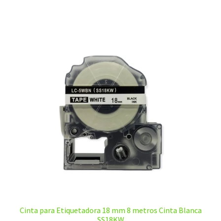
$20,00.
$12,00.
Cinta para Etiquetadora 18 mm 8 metros Cinta Blanca
SS18KW