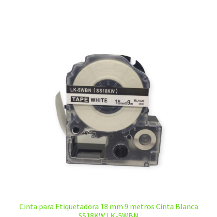
$20,00.
$12,00.
Cinta para Etiquetadora 18 mm 9 metros Cinta Blanca
SS18KW LK-5WBN