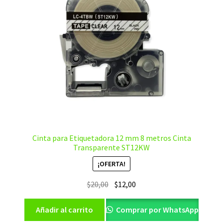
Cinta para Etiquetadora 12 mm 8 metros Cinta
Transparente ST12KW
¡OFERTA!
El
El
$
20,00
$
12,00
precio
precio
original
actual
Añadir al carrito
Comprar por WhatsApp
era:
es: