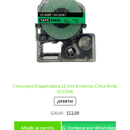
Cinta para Etiquetadora 12 mm 8 metros Cinta Verde
SC12GW
¡OFERTA!
El
El
$
20,00
$
12,00
precio
precio
original
actual
Añadir al carrito
Comprar por WhatsApp