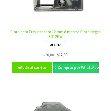
Cinta para Etiquetadora 12 mm 8 metros Cinta Negra
SD12KW
¡OFERTA!
El
El
$
20,00
$
12,00
precio
precio
original
actual
Añadir al carrito
Comprar por WhatsApp
era:
es:
$20,00.
$12,00.