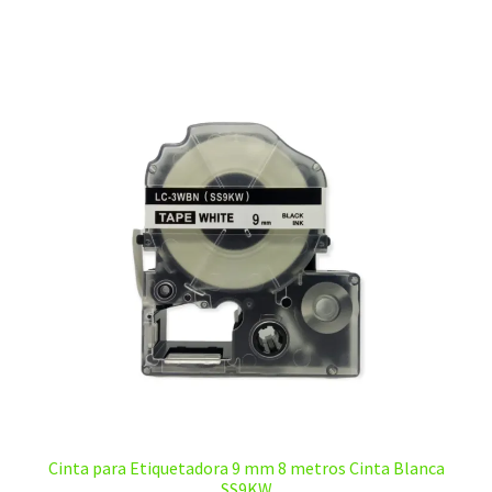
$20,00.
$12,00.
Cinta para Etiquetadora 9 mm 8 metros Cinta Blanca
SS9KW