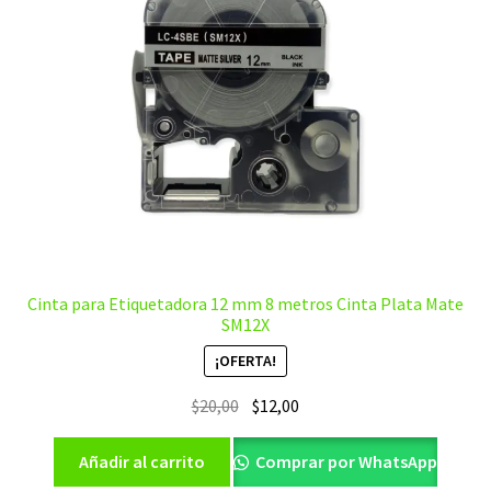
Cinta para Etiquetadora 12 mm 8 metros Cinta Plata Mate
SM12X
¡OFERTA!
El
El
$
20,00
$
12,00
precio
precio
original
actual
Añadir al carrito
Comprar por WhatsApp
era:
es: