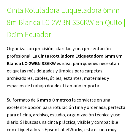
Cinta Rotuladora Etiquetadora 6mm
original
actual
era:
es:
8m Blanca LC-2WBN SS6KW en Quito |
$20,00.
$12,00.
Dcim Ecuador
Organiza con precisión, claridad y una presentación
profesional. La
Cinta Rotuladora Etiquetadora 6mm 8m
Blanca LC-2WBN SS6KW
es ideal para quienes necesitan
etiquetas más delgadas y limpias para carpetas,
archivadores, cables, útiles, estantes, materiales y
espacios de trabajo donde el tamaño importa.
Su formato de
6 mm x 8 metros
la convierte en una
excelente opción para rotulación fina y ordenada, perfecta
para oficina, archivo, estudio, organización técnica y uso
diario. Si buscas una cinta práctica, visible y compatible
con etiquetadoras Epson LabelWorks, esta es una muy