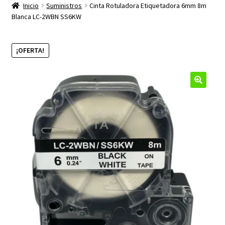
productos
Inicio
Suministros
Cinta Rotuladora Etiquetadora 6mm 8m
hijo
Blanca LC-2WBN SS6KW
¡OFERTA!
🔍