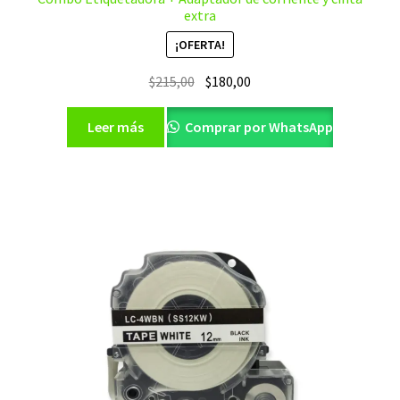
extra
¡OFERTA!
El
El
$
215,00
$
180,00
precio
precio
original
actual
Leer más
Comprar por WhatsApp
era:
es:
$215,00.
$180,00.