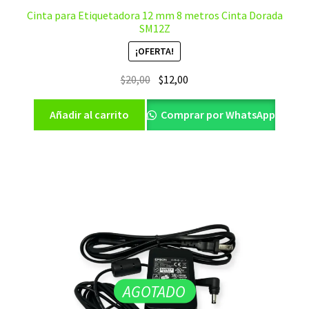
Cinta para Etiquetadora 12 mm 8 metros Cinta Dorada
SM12Z
¡OFERTA!
El
El
$
20,00
$
12,00
precio
precio
original
actual
Añadir al carrito
Comprar por WhatsApp
era:
es:
$20,00.
$12,00.
AGOTADO