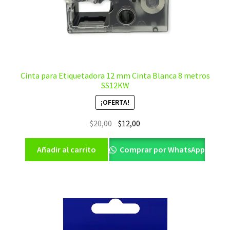
Cinta para Etiquetadora 12 mm Cinta Blanca 8 metros
SS12KW
¡OFERTA!
El
El
$
20,00
$
12,00
precio
precio
original
actual
Añadir al carrito
Comprar por WhatsApp
era:
es:
$20,00.
$12,00.