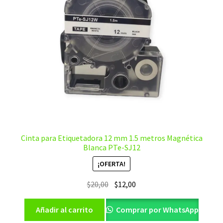
Cinta para Etiquetadora 12 mm 1.5 metros Magnética
Blanca PTe-SJ12
¡OFERTA!
El
El
$
20,00
$
12,00
precio
precio
original
actual
Añadir al carrito
Comprar por WhatsApp
era:
es: