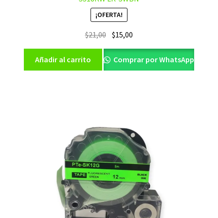
¡OFERTA!
El
El
$
21,00
$
15,00
precio
precio
original
actual
Añadir al carrito
Comprar por WhatsApp
era:
es:
$21,00.
$15,00.