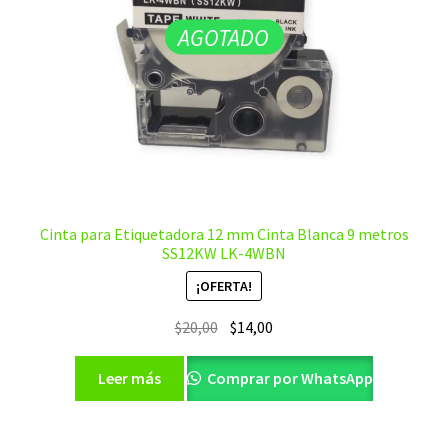
AGOTADO
Cinta para Etiquetadora 12 mm Cinta Blanca 9 metros
SS12KW LK-4WBN
¡OFERTA!
El
El
$
20,00
$
14,00
precio
precio
original
actual
Leer más
Comprar por WhatsApp
era:
es:
$20,00.
$14,00.