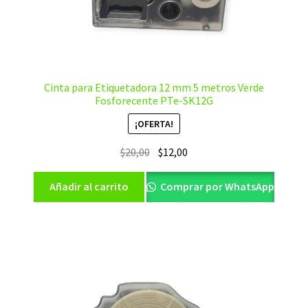
Cinta para Etiquetadora 12 mm 5 metros Verde
Fosforecente PTe-SK12G
¡OFERTA!
El
El
$
20,00
$
12,00
precio
precio
original
actual
Añadir al carrito
Comprar por WhatsApp
era:
es:
$20,00.
$12,00.