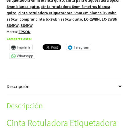
etiquetadora 6mm blanca quito
,
cinta para etiquetadora epson
6mm blanca quito
,
cinta rotuladora 6mm 8 metros blanca
quito
,
cinta rotuladora etiquetadora 6mm 8m blanca lc-2wbn
ss6kw
,
comprar cinta lc-2wbn ss6kw quito
,
LC-2WBN
,
LC-2WBN
SS6KW
,
SS6KW
Marca:
EPSON
Comparte esto:
Imprimir
Telegram
WhatsApp
Descripción
Descripción
Cinta Rotuladora Etiquetadora