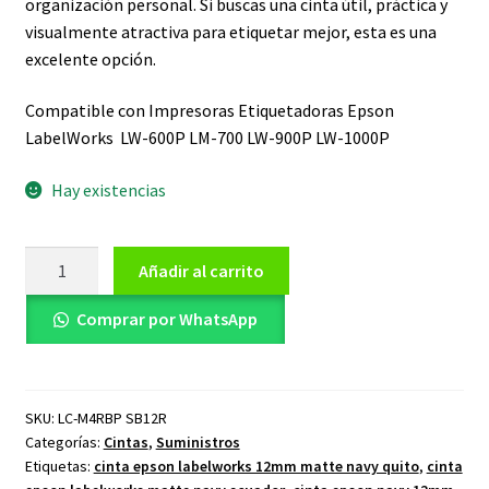
organización personal. Si buscas una cinta útil, práctica y
visualmente atractiva para etiquetar mejor, esta es una
excelente opción.
Compatible con Impresoras Etiquetadoras Epson
LabelWorks LW-600P LM-700
LW-900P LW-1000P
Hay existencias
Cinta
Añadir al carrito
Etiquetadora
12mm
Comprar por WhatsApp
8m
Matte
Red
SKU:
LC-M4RBP SB12R
LC-
Categorías:
Cintas
,
Suministros
M4RBP
Etiquetas:
cinta epson labelworks 12mm matte navy quito
,
cinta
SB12R