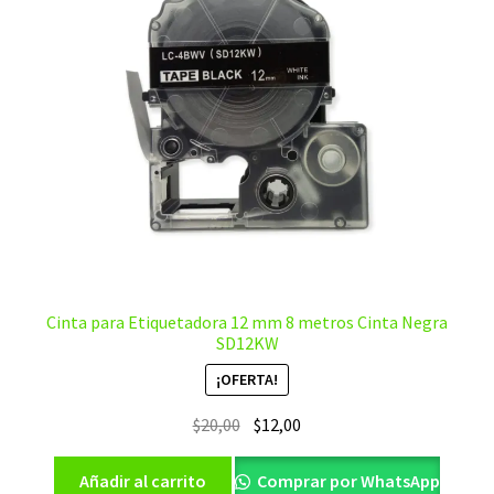
Cinta para Etiquetadora 12 mm 8 metros Cinta Negra
SD12KW
¡OFERTA!
El
El
$
20,00
$
12,00
precio
precio
original
actual
Añadir al carrito
Comprar por WhatsApp