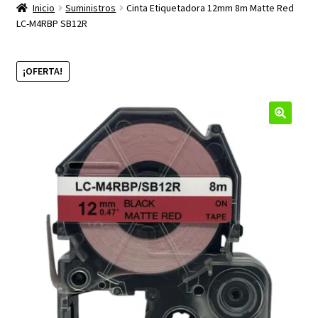
productos
Inicio
Suministros
Cinta Etiquetadora 12mm 8m Matte Red
hijo
LC-M4RBP SB12R
¡OFERTA!
🔍