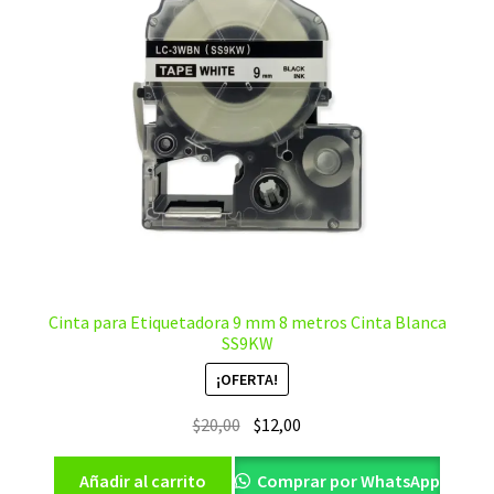
Cinta para Etiquetadora 9 mm 8 metros Cinta Blanca
SS9KW
¡OFERTA!
El
El
$
20,00
$
12,00
precio
precio
original
actual
Añadir al carrito
Comprar por WhatsApp