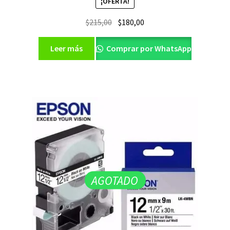
¡OFERTA!
El
El
$
215,00
$
180,00
precio
precio
original
actual
Leer más
Comprar por WhatsApp
era:
es:
$215,00.
$180,00.
AGOTADO