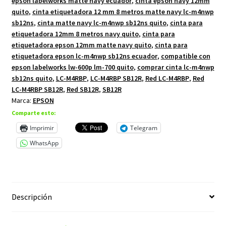
epson labelworks matte navy ecuador
,
cinta epson navy 12mm
cantidad
quito
,
cinta etiquetadora 12 mm 8 metros matte navy lc-m4nwp
sb12ns
,
cinta matte navy lc-m4nwp sb12ns quito
,
cinta para
etiquetadora 12mm 8 metros navy quito
,
cinta para
etiquetadora epson 12mm matte navy quito
,
cinta para
etiquetadora epson lc-m4nwp sb12ns ecuador
,
compatible con
epson labelworks lw-600p lm-700 quito
,
comprar cinta lc-m4nwp
sb12ns quito
,
LC-M4RBP
,
LC-M4RBP SB12R
,
Red LC-M4RBP
,
Red
LC-M4RBP SB12R
,
Red SB12R
,
SB12R
Marca:
EPSON
Comparte esto:
Imprimir
Telegram
WhatsApp
Descripción