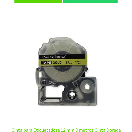
era:
es:
$20,00.
$12,00.
Cinta para Etiquetadora 12 mm 8 metros Cinta Dorada