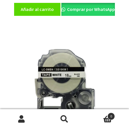
precio
precio
original
actual
Añadir al carrito
Comprar por WhatsApp
era:
es:
$20,00.
$12,00.
0
Buscar
Buscar