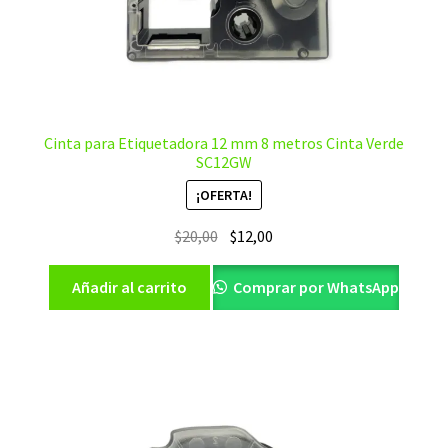
Cinta para Etiquetadora 12 mm 8 metros Cinta Verde
SC12GW
¡OFERTA!
El
El
$
20,00
$
12,00
precio
precio
original
actual
Añadir al carrito
Comprar por WhatsApp
era:
es:
$20,00.
$12,00.