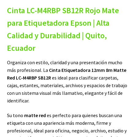
Cinta LC-M4RBP SB12R Rojo
Mate
original
actual
era:
es:
para Etiquetadora Epson | Alta
$22,00.
$13,00.
Calidad y Durabilidad | Quito,
Ecuador
Organiza con estilo, claridad y una presentación mucho
más profesional. La
Cinta Etiquetadora 12mm 8m Matte
Red LC-M4RBP SB12R
es ideal para clasificar carpetas,
cajas, estantes, materiales, archivos y espacios de trabajo
con un sistema visual más llamativo, elegante y fácil de
identificar.
Su tono
matte red
es perfecto para quienes buscan una
etiqueta con una apariencia más moderna, firme y
profesional, ideal para oficina, negocio, archivo, estudio y