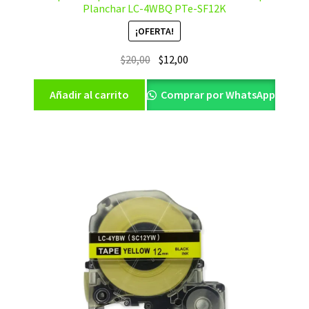
Planchar LC-4WBQ PTe-SF12K
¡OFERTA!
El
El
$
20,00
$
12,00
precio
precio
original
actual
Añadir al carrito
Comprar por WhatsApp
era:
es:
$20,00.
$12,00.