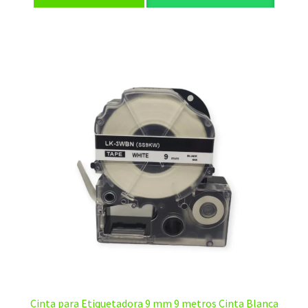
era:
es:
$20,00.
$12,00.
Cinta para Etiquetadora 9 mm 9 metros Cinta Blanca