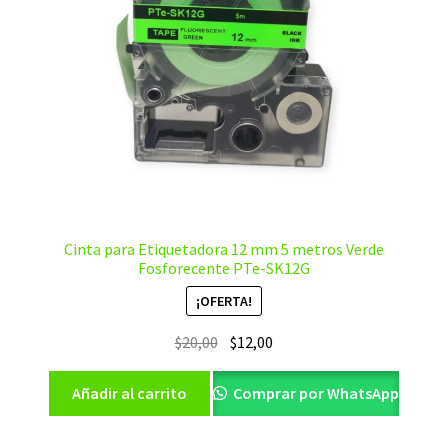
Cinta para Etiquetadora 12 mm 5 metros Verde
Fosforecente PTe-SK12G
¡OFERTA!
El
El
$
20,00
$
12,00
precio
precio
original
actual
Añadir al carrito
Comprar por WhatsApp
era:
es:
$20,00.
$12,00.