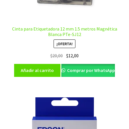
Cinta para Etiquetadora 12 mm 1.5 metros Magnética
Blanca PTe-SJ12
¡OFERTA!
El
El
$
20,00
$
12,00
precio
precio
original
actual
Añadir al carrito
Comprar por WhatsApp
era:
es:
$20,00.
$12,00.