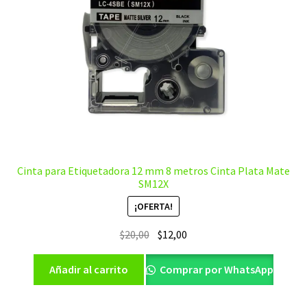
Cinta para Etiquetadora 12 mm 8 metros Cinta Plata Mate
SM12X
¡OFERTA!
El
El
$
20,00
$
12,00
precio
precio
original
actual
Añadir al carrito
Comprar por WhatsApp
era:
es:
$20,00.
$12,00.