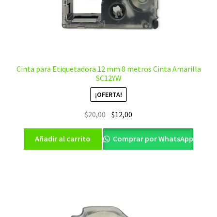
Cinta para Etiquetadora 12 mm 8 metros Cinta Amarilla
SC12YW
¡OFERTA!
El
El
$
20,00
$
12,00
precio
precio
original
actual
Añadir al carrito
Comprar por WhatsApp
era:
es:
$20,00.
$12,00.