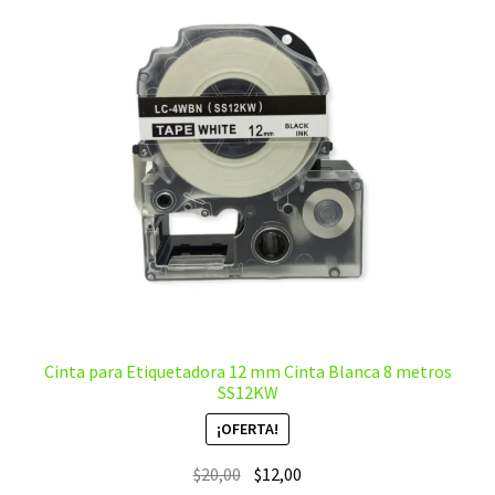
Cinta para Etiquetadora 12 mm Cinta Blanca 8 metros
SS12KW
¡OFERTA!
El
El
$
20,00
$
12,00