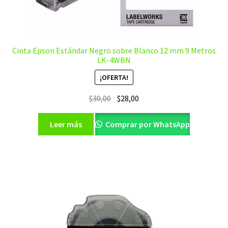
Cinta Epson Estándar Negro sobre Blanco 12 mm 9 Metros
LK-4WBN
¡OFERTA!
El
El
$
30,00
$
28,00
precio
precio
original
actual
Leer más
Comprar por WhatsApp
era:
es:
$30,00.
$28,00.