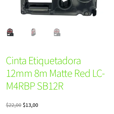
Cinta Etiquetadora
12mm 8m Matte Red LC-
M4RBP SB12R
El
El
$
22,00
$
13,00
precio
precio