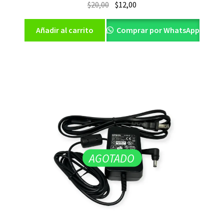
El
El
$
20,00
$
12,00
precio
precio
original
actual
Añadir al carrito
Comprar por WhatsApp
era:
es:
$20,00.
$12,00.
AGOTADO