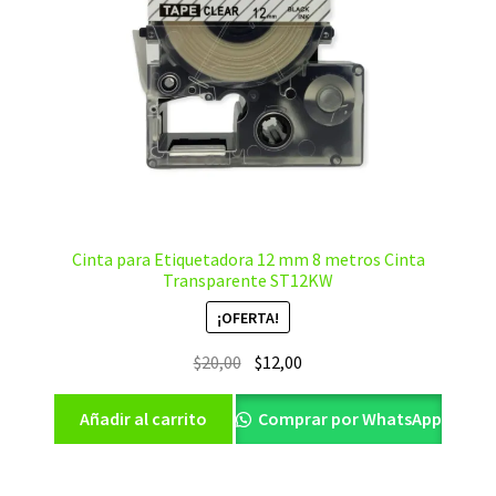
Cinta para Etiquetadora 12 mm 8 metros Cinta
Transparente ST12KW
¡OFERTA!
El
El
$
20,00
$
12,00
precio
precio
original
actual
Añadir al carrito
Comprar por WhatsApp
era:
es:
$20,00.
$12,00.