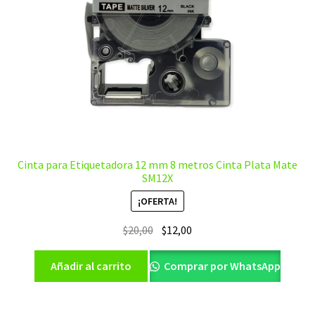
Cinta para Etiquetadora 12 mm 8 metros Cinta Plata Mate
SM12X
¡OFERTA!
El
El
$
20,00
$
12,00
precio
precio
original
actual
Añadir al carrito
Comprar por WhatsApp
era:
es:
$20,00.
$12,00.