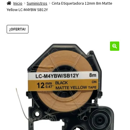
productos
Inicio
Suministros
Cinta Etiquetadora 12mm 8m Matte
hijo
Yellow LC-M4YBW SB12Y
¡OFERTA!
🔍