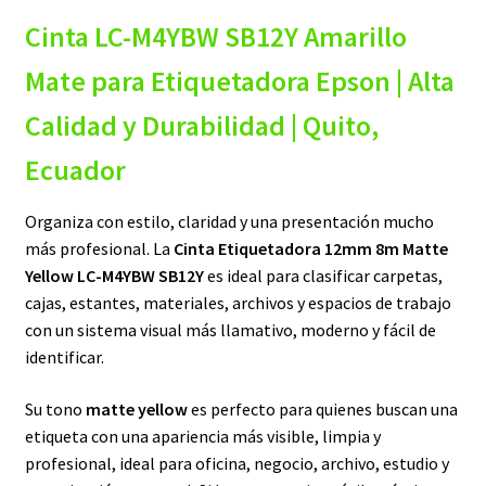
Cinta LC-M4YBW SB12Y Amarillo
original
actual
era:
es:
Mate para Etiquetadora Epson | Alta
$22,00.
$13,00.
Calidad y Durabilidad | Quito,
Ecuador
Organiza con estilo, claridad y una presentación mucho
más profesional. La
Cinta Etiquetadora 12mm 8m Matte
Yellow LC-M4YBW SB12Y
es ideal para clasificar carpetas,
cajas, estantes, materiales, archivos y espacios de trabajo
con un sistema visual más llamativo, moderno y fácil de
identificar.
Su tono
matte yellow
es perfecto para quienes buscan una
etiqueta con una apariencia más visible, limpia y
profesional, ideal para oficina, negocio, archivo, estudio y