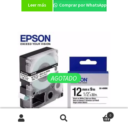
Leer más
Comprar por WhatsApp
AGOTADO
0
Buscar
Buscar