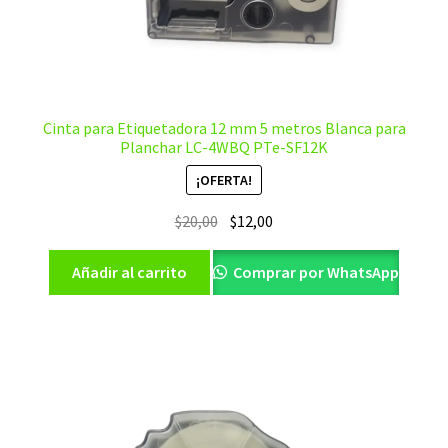
Cinta para Etiquetadora 12 mm 5 metros Blanca para
Planchar LC-4WBQ PTe-SF12K
¡OFERTA!
El
El
$
20,00
$
12,00
precio
precio
original
actual
Añadir al carrito
Comprar por WhatsApp
era:
es:
$20,00.
$12,00.