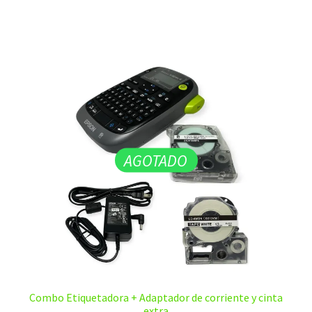
$20,00.
$12,00.
AGOTADO
Combo Etiquetadora + Adaptador de corriente y cinta
extra