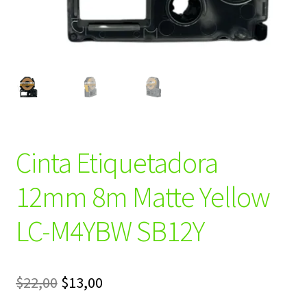
Cinta Etiquetadora
12mm 8m Matte Yellow
LC-M4YBW SB12Y
El
El
$
22,00
$
13,00
precio
precio