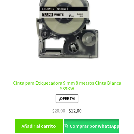
Cinta para Etiquetadora 9 mm 8 metros Cinta Blanca
SS9KW
¡OFERTA!
El
El
$
20,00
$
12,00
precio
precio
original
actual
Añadir al carrito
Comprar por WhatsApp
era:
es: