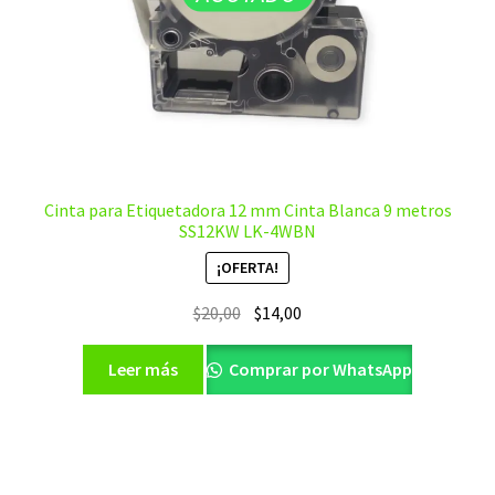
Cinta para Etiquetadora 12 mm Cinta Blanca 9 metros
SS12KW LK-4WBN
¡OFERTA!
El
El
$
20,00
$
14,00
precio
precio
original
actual
Leer más
Comprar por WhatsApp
era:
es:
$20,00.
$14,00.