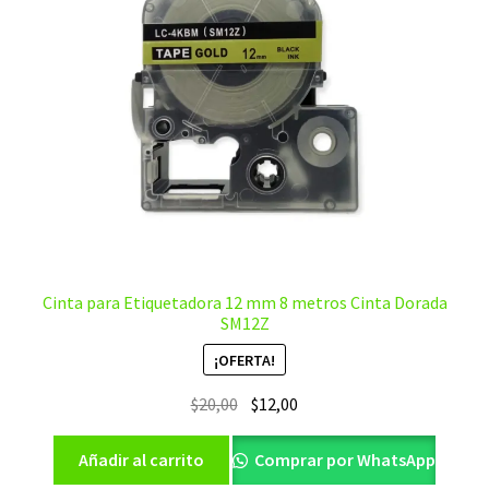
Cinta para Etiquetadora 12 mm 8 metros Cinta Dorada
SM12Z
¡OFERTA!
El
El
$
20,00
$
12,00
precio
precio
original
actual
Añadir al carrito
Comprar por WhatsApp
era:
es: