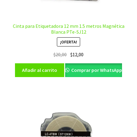
Cinta para Etiquetadora 12 mm 1.5 metros Magnética
Blanca PTe-SJ12
¡OFERTA!
El
El
$
20,00
$
12,00
precio
precio
original
actual
Añadir al carrito
Comprar por WhatsApp
era:
es:
$20,00.
$12,00.