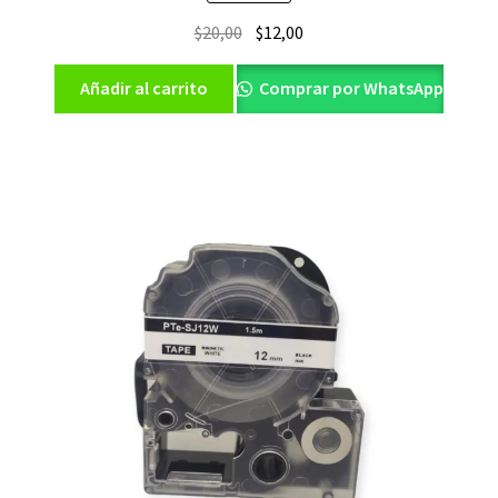
El
El
$
20,00
$
12,00
precio
precio
original
actual
Añadir al carrito
Comprar por WhatsApp
era:
es:
$20,00.
$12,00.