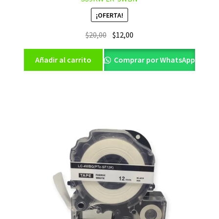
¡OFERTA!
El
El
$
20,00
$
12,00
precio
precio
original
actual
Añadir al carrito
Comprar por WhatsApp
era:
es:
$20,00.
$12,00.