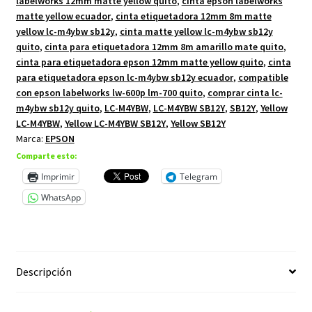
labelworks 12mm matte yellow quito
,
cinta epson labelworks
cantidad
matte yellow ecuador
,
cinta etiquetadora 12mm 8m matte
yellow lc-m4ybw sb12y
,
cinta matte yellow lc-m4ybw sb12y
quito
,
cinta para etiquetadora 12mm 8m amarillo mate quito
,
cinta para etiquetadora epson 12mm matte yellow quito
,
cinta
para etiquetadora epson lc-m4ybw sb12y ecuador
,
compatible
con epson labelworks lw-600p lm-700 quito
,
comprar cinta lc-
m4ybw sb12y quito
,
LC-M4YBW
,
LC-M4YBW SB12Y
,
SB12Y
,
Yellow
LC-M4YBW
,
Yellow LC-M4YBW SB12Y
,
Yellow SB12Y
Marca:
EPSON
Comparte esto:
Imprimir
Telegram
WhatsApp
Descripción