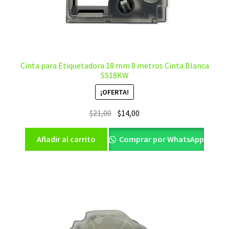
Cinta para Etiquetadora 18 mm 8 metros Cinta Blanca
SS18KW
¡OFERTA!
El
El
$
21,00
$
14,00
precio
precio
original
actual
Añadir al carrito
Comprar por WhatsApp
era:
es:
$21,00.
$14,00.