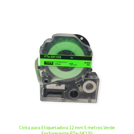
$20,00.
$12,00.
Cinta para Etiquetadora 12 mm 5 metros Verde
Fosforecente PTe-SK12G