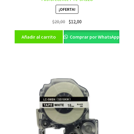
¡OFERTA!
El
El
$
20,00
$
12,00
precio
precio
original
actual
Añadir al carrito
Comprar por WhatsApp
era:
es:
$20,00.
$12,00.