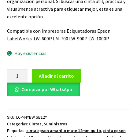
organización personal. Si buscas una cinta útil, práctica y
visualmente atractiva para etiquetar mejor, esta es una
excelente opción.
Compatible con Impresoras Etiquetadoras Epson
LabelWorks LW-600P LM-700
LW-900P LW-1000P
Hay existencias
Cinta
Añadir al carrito
Etiquetadora
12mm
Comprar por WhatsApp
8m
Matte
Yellow
SKU:
LC-M4YBW SB12Y
LC-
Categorías:
Cintas
,
Suministros
M4YBW
Etiquetas:
cinta epson amarillo mate 12mm quito
,
cinta epson
SB12Y