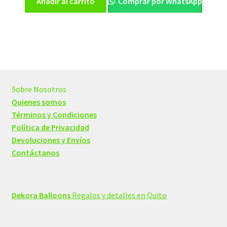
Añadir al carrito
Comprar por WhatsApp
era:
es:
$12,20.
$10,00.
Sobre Nosotros
Quienes somos
Términos y Condiciones
Política de Privacidad
Devoluciones y Envíos
Contáctanos
Dekora Balloons
Regalos y detalles en Quito