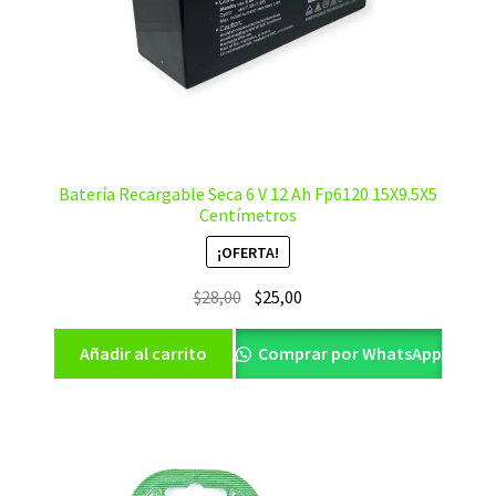
Batería Recargable Seca 6 V 12 Ah Fp6120 15X9.5X5
Centímetros
¡OFERTA!
El
El
$
28,00
$
25,00
precio
precio
original
actual
Añadir al carrito
Comprar por WhatsApp
era:
es:
$28,00.
$25,00.