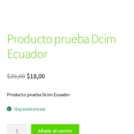
Producto prueba Dcim
Ecuador
El
El
$
20,00
$
18,00
precio
precio
Producto prueba Dcim Ecuador
original
actual
era:
es:
Hay existencias
$20,00.
$18,00.
Producto
Añadir al carrito