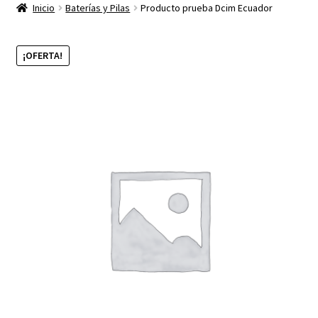
productos
Inicio
Baterías y Pilas
Producto prueba Dcim Ecuador
hijo
¡OFERTA!