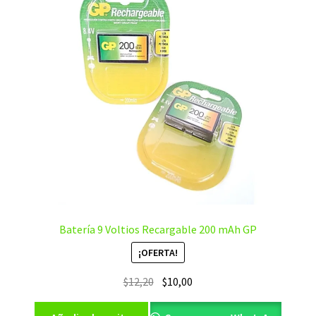
Batería 9 Voltios Recargable 200 mAh GP
¡OFERTA!
El
El
$
12,20
$
10,00
precio
precio
original
actual