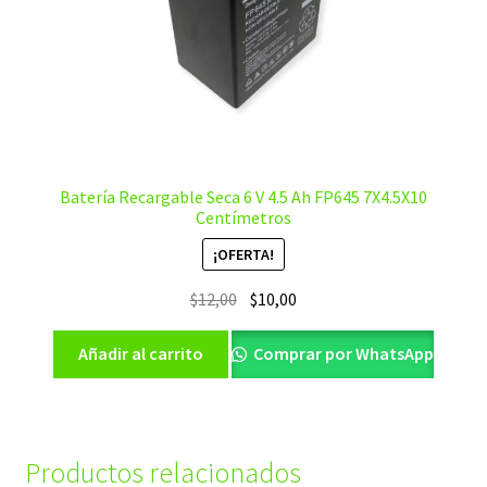
Batería Recargable Seca 6 V 4.5 Ah FP645 7X4.5X10
Centímetros
¡OFERTA!
El
El
$
12,00
$
10,00
precio
precio
original
actual
Añadir al carrito
Comprar por WhatsApp
era:
es:
$12,00.
$10,00.
Productos relacionados