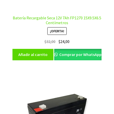
Batería Recargable Seca 12V 7Ah FP1270 15X9.5X6.5
Centímetros
¡OFERTA!
El
El
$
32,00
$
24,00
precio
precio
original
actual
Añadir al carrito
Comprar por WhatsApp
era:
es:
$32,00.
$24,00.