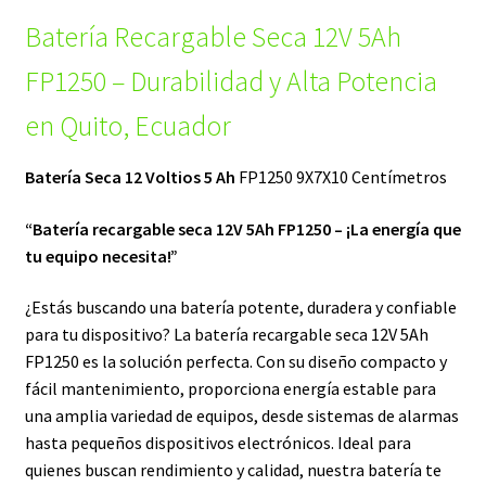
Batería Recargable Seca 12V 5Ah
original
actual
era:
es:
FP1250 – Durabilidad y Alta Potencia
$22,50.
$18,00.
en Quito, Ecuador
Batería
Seca 12 Voltios 5 Ah
FP1250 9X7X10 Centímetros
“Batería recargable seca 12V 5Ah FP1250 – ¡La energía que
tu equipo necesita!”
¿Estás buscando una batería potente, duradera y confiable
para tu dispositivo? La batería recargable seca 12V 5Ah
FP1250 es la solución perfecta. Con su diseño compacto y
fácil mantenimiento, proporciona energía estable para
una amplia variedad de equipos, desde sistemas de alarmas
hasta pequeños dispositivos electrónicos. Ideal para
quienes buscan rendimiento y calidad, nuestra batería te