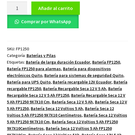
Batería
Añadir al carrito
Recargable
Seca
Comprar por WhatsApp
12
V
5
SKU:
FP1250
Ah
Categoría:
Baterías y Pilas
FP1250
Etiquetas:
Batería de larga duración Ecuador
,
Batería FP1250
,
9X7X10
Batería FP1250 para alarmas
,
Batería para dispositivos
Cm
electrónicos Quito
,
Batería para sistemas de seguridad Quito
,
cantidad
Batería para UPS Quito
,
Batería recargable 12V Ecuador
,
Batería
recargable FP1250
,
Batería Recargable Seca 12 V 5 Ah
,
Batería
Recargable Seca 12 V 5 Ah FP1250
,
Batería Recargable Seca 12 V
5 Ah FP1250 9X7X10 Cm
,
Batería Seca 12 V 5 Ah
,
Batería Seca 12 V
5 Ah FP1250
,
Batería Seca 12 Voltios 5 Ah
,
Batería Seca 12
Voltios 5 Ah FP1250 9X7X10 Centímetros
,
Batería Seca 12 Voltios
5 Ah FP1250 9X7X10 Cm
,
Batería Seca 12 Voltios 5 Ah FP1250
9X7X10Centímetros
,
Batería Seca 12 Voltios 5 Ah FP1250