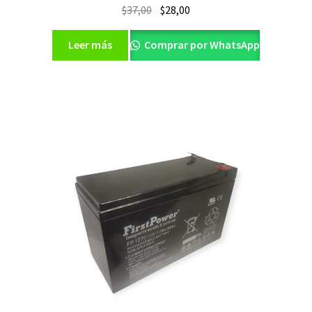
El
El
$
37,00
$
28,00
precio
precio
original
actual
Leer más
Comprar por WhatsApp
era:
es:
$37,00.
$28,00.