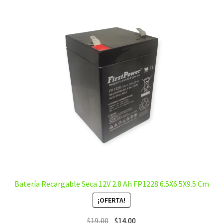
Batería Recargable Seca 12V 2.8 Ah FP1228 6.5X6.5X9.5 Cm
¡OFERTA!
El
El
$
19,00
$
14,00