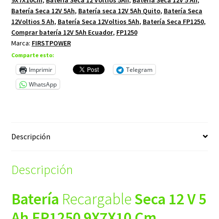
9X7X10Cm
,
Batería Seca 12 Voltios 5Ah
,
Batería Seca 12V 5 Ah
,
Batería Seca 12V 5Ah
,
Batería seca 12V 5Ah Quito
,
Batería Seca
12Voltios 5 Ah
,
Batería Seca 12Voltios 5Ah
,
Batería Seca FP1250
,
Comprar batería 12V 5Ah Ecuador
,
FP1250
Marca:
FIRSTPOWER
Comparte esto:
Imprimir
Telegram
WhatsApp
Descripción
Descripción
Batería
Recargable
Seca 12 V 5
Ah FP1250 9X7X10 Cm