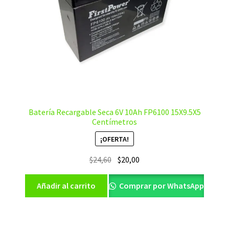
Batería Recargable Seca 6V 10Ah FP6100 15X9.5X5
Centímetros
¡OFERTA!
El
El
$
24,60
$
20,00
precio
precio
original
actual
Añadir al carrito
Comprar por WhatsApp
era:
es:
$24,60.
$20,00.