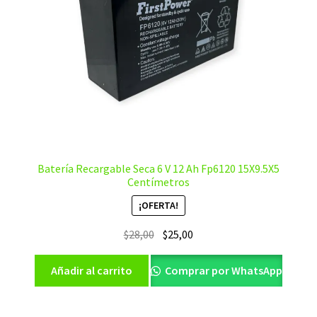
Batería Recargable Seca 6 V 12 Ah Fp6120 15X9.5X5
Centímetros
¡OFERTA!
El
El
$
28,00
$
25,00
precio
precio
original
actual
Añadir al carrito
Comprar por WhatsApp
era:
es:
$28,00.
$25,00.