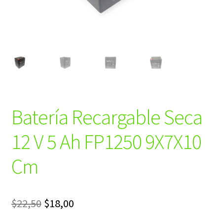
Batería Recargable Seca
12 V 5 Ah FP1250 9X7X10
Cm
El
El
$
22,50
$
18,00
precio
precio