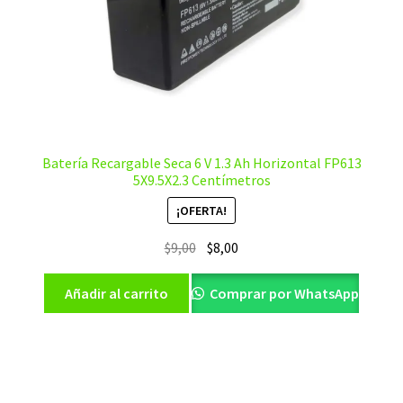
Batería Recargable Seca 6 V 1.3 Ah Horizontal FP613
5X9.5X2.3 Centímetros
¡OFERTA!
El
El
$
9,00
$
8,00
precio
precio
original
actual
Añadir al carrito
Comprar por WhatsApp
era:
es:
$9,00.
$8,00.