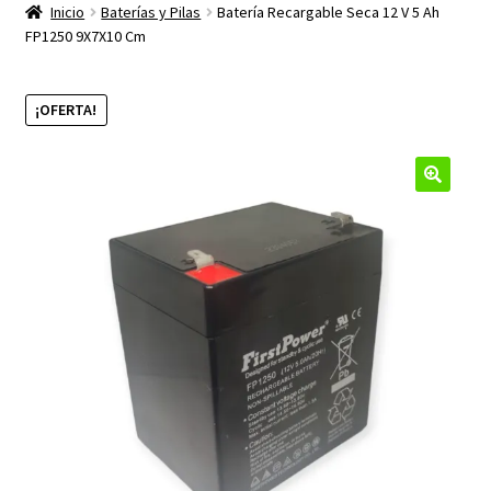
productos
Inicio
Baterías y Pilas
Batería Recargable Seca 12 V 5 Ah
hijo
FP1250 9X7X10 Cm
¡OFERTA!
🔍