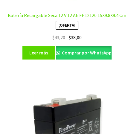
Batería Recargable Seca 12 V 12 Ah FP12120 15X9.8X9.4 Cm
¡OFERTA!
El
El
$
43,20
$
38,00
precio
precio
original
actual
Leer más
Comprar por WhatsApp
era:
es:
$43,20.
$38,00.