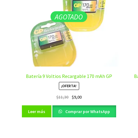
AGOTADO
Batería 9 Voltios Recargable 170 mAh GP
B
¡OFERTA!
El
El
$
11,30
$
9,00
precio
precio
original
actual
Leer más
Comprar por WhatsApp
era:
es:
$11,30.
$9,00.