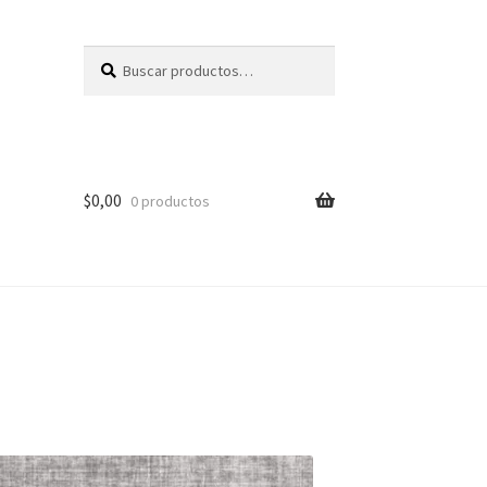
Buscar
Buscar
por:
$
0,00
0 productos