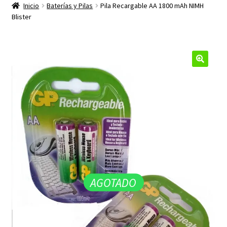
productos
Inicio
Baterías y Pilas
Pila Recargable AA 1800 mAh NIMH
hijo
Blister
🔍
AGOTADO