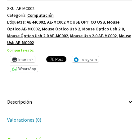
SKU:
AE-MC002
Categoría:
Computación
Etiquetas:
AE-MC002
,
AE-MC002 MOUSE OPTICO USB
,
Mouse
Óptico AE-MC002
,
Mouse Óptico Usb 2
,
Mouse Óptico Usb 2.0
,
Mouse Óptico Usb 2.0 AE-MC002
,
Mouse Usb 2.0 AE-MC002
,
Mouse
Usb AE-MC002
Comparte esto:
Imprimir
Telegram
WhatsApp
Descripción
Valoraciones (0)