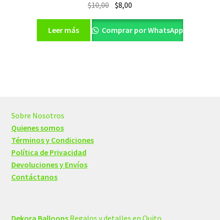
El
El
$
10,00
$
8,00
precio
precio
original
actual
Leer más
Comprar por WhatsApp
era:
es:
$10,00.
$8,00.
Sobre Nosotros
Quienes somos
Términos y Condiciones
Política de Privacidad
Devoluciones y Envíos
Contáctanos
Dekora Balloons
Regalos y detalles en Quito