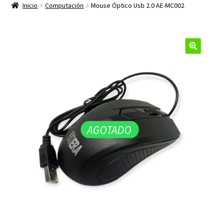
productos
Inicio
Computación
Mouse Óptico Usb 2.0 AE-MC002
hijo
🔍
AGOTADO