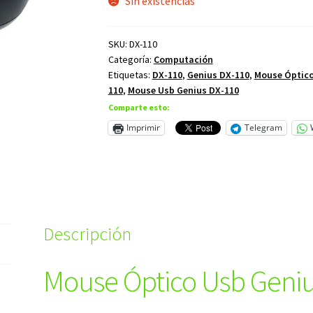
Sin existencias
$7,00.
$5,60.
SKU:
DX-110
Categoría:
Computación
Etiquetas:
DX-110
,
Genius DX-110
,
Mouse Óptico
110
,
Mouse Usb Genius DX-110
Comparte esto:
Imprimir
Telegram
Descripción
Mouse Óptico Usb Geniu