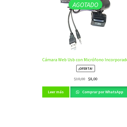
AGOTADO
Cámara Web Usb con Micrófono Incorporad
¡OFERTA!
El
El
$
10,00
$
8,00
precio
precio
original
actual
Leer más
Comprar por WhatsApp
era:
es:
$10,00.
$8,00.