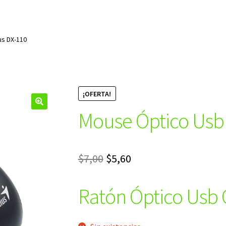
us DX-110
¡OFERTA!
Mouse Óptico Usb
🔍
El
El
$
7,00
$
5,60
precio
precio
Ratón Óptico Usb 
original
actual
era:
es: