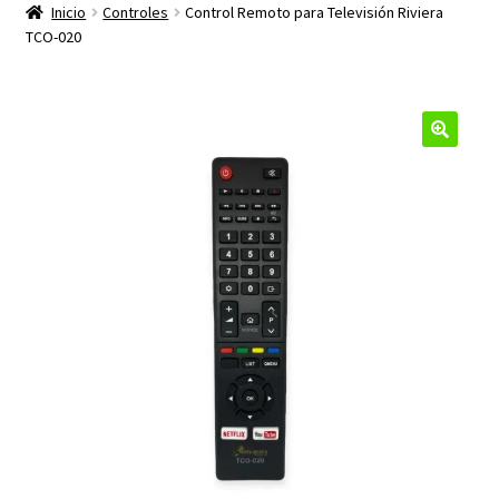
productos
Inicio
Controles
Control Remoto para Televisión Riviera
hijo
TCO-020
🔍