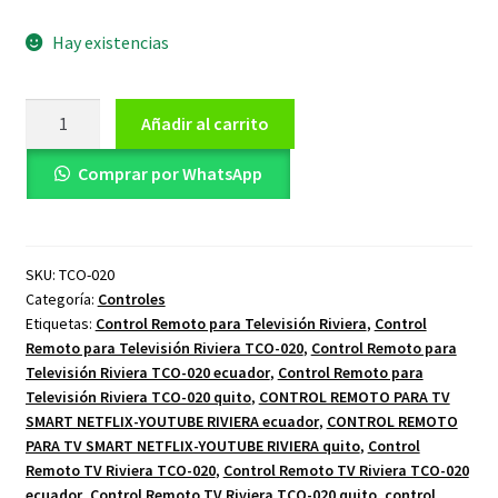
Hay existencias
Control
Añadir al carrito
Remoto
para
Comprar por WhatsApp
Televisión
Riviera
TCO-
SKU:
TCO-020
020
Categoría:
Controles
cantidad
Etiquetas:
Control Remoto para Televisión Riviera
,
Control
Remoto para Televisión Riviera TCO-020
,
Control Remoto para
Televisión Riviera TCO-020 ecuador
,
Control Remoto para
Televisión Riviera TCO-020 quito
,
CONTROL REMOTO PARA TV
SMART NETFLIX-YOUTUBE RIVIERA ecuador
,
CONTROL REMOTO
PARA TV SMART NETFLIX-YOUTUBE RIVIERA quito
,
Control
Remoto TV Riviera TCO-020
,
Control Remoto TV Riviera TCO-020
ecuador
,
Control Remoto TV Riviera TCO-020 quito
,
control