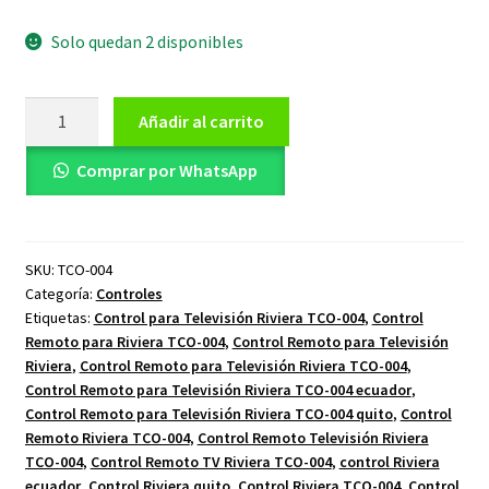
Solo quedan 2 disponibles
Control
Añadir al carrito
Remoto
para
Comprar por WhatsApp
Televisión
Riviera
TCO-
SKU:
TCO-004
004
Categoría:
Controles
cantidad
Etiquetas:
Control para Televisión Riviera TCO-004
,
Control
Remoto para Riviera TCO-004
,
Control Remoto para Televisión
Riviera
,
Control Remoto para Televisión Riviera TCO-004
,
Control Remoto para Televisión Riviera TCO-004 ecuador
,
Control Remoto para Televisión Riviera TCO-004 quito
,
Control
Remoto Riviera TCO-004
,
Control Remoto Televisión Riviera
TCO-004
,
Control Remoto TV Riviera TCO-004
,
control Riviera
ecuador
,
Control Riviera quito
,
Control Riviera TCO-004
,
Control