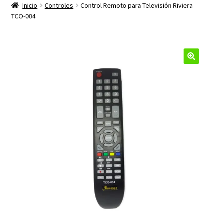
productos
Inicio
Controles
Control Remoto para Televisión Riviera
hijo
TCO-004
🔍