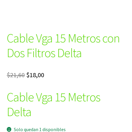
Cable Vga 15 Metros con
Dos Filtros Delta
El
El
$
21,60
$
18,00
precio
precio
Cable Vga 15 Metros
original
actual
era:
es:
Delta
$21,60.
$18,00.
Solo quedan 1 disponibles