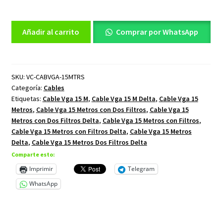
Cable
Añadir al carrito
Comprar por WhatsApp
Vga
15
Metros
con
SKU:
VC-CABVGA-15MTRS
Categoría:
Cables
Dos
Etiquetas:
Cable Vga 15 M
,
Cable Vga 15 M Delta
,
Cable Vga 15
Filtros
Metros
,
Cable Vga 15 Metros con Dos Filtros
,
Cable Vga 15
Delta
Metros con Dos Filtros Delta
,
Cable Vga 15 Metros con Filtros
,
cantidad
Cable Vga 15 Metros con Filtros Delta
,
Cable Vga 15 Metros
Delta
,
Cable Vga 15 Metros Dos Filtros Delta
Comparte esto:
Imprimir
Telegram
WhatsApp