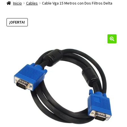
productos
Inicio
Cables
Cable Vga 15 Metros con Dos Filtros Delta
hijo
¡OFERTA!
🔍