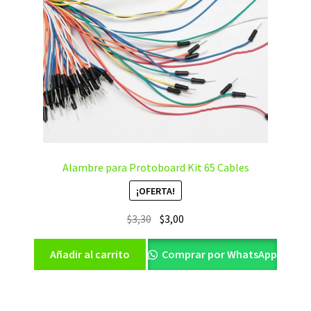
Alambre para Protoboard Kit 65 Cables
¡OFERTA!
El
El
$
3,30
$
3,00
precio
precio
original
actual
Añadir al carrito
Comprar por WhatsApp
era:
es:
$3,30.
$3,00.