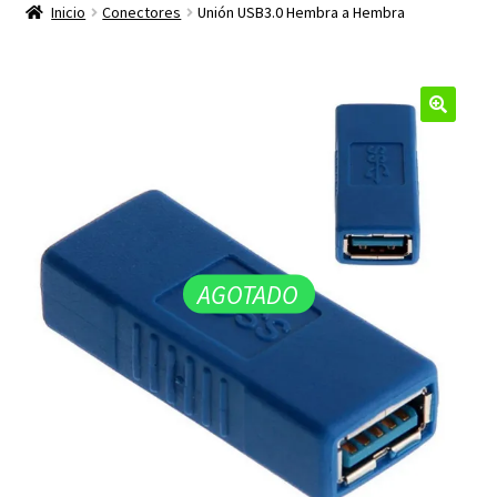
productos
Inicio
Conectores
Unión USB3.0 Hembra a Hembra
hijo
🔍
AGOTADO