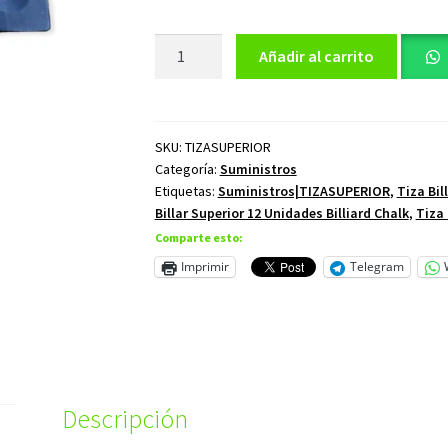
Tiza
Añadir al carrito
para
Billar
Superior
12
SKU:
TIZASUPERIOR
Categoría:
Suministros
Unidades
Etiquetas:
Suministros|TIZASUPERIOR
,
Tiza Bil
Billiard
Billar Superior 12 Unidades Billiard Chalk
,
Tiza 
Chalk
Comparte esto:
cantidad
Imprimir
Telegram
Descripción