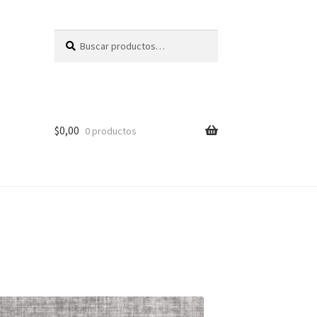
Buscar
Buscar
por:
$
0,00
0 productos