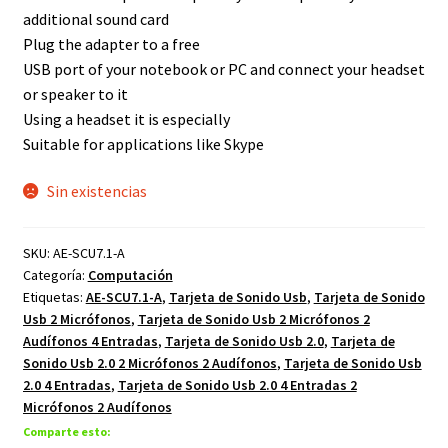
additional sound card
Plug the adapter to a free
USB port of your notebook or PC and connect your headset
or speaker to it
Using a headset it is especially
Suitable for applications like Skype
Sin existencias
SKU:
AE-SCU7.1-A
Categoría:
Computación
Etiquetas:
AE-SCU7.1-A
,
Tarjeta de Sonido Usb
,
Tarjeta de Sonido
Usb 2 Micrófonos
,
Tarjeta de Sonido Usb 2 Micrófonos 2
Audífonos 4 Entradas
,
Tarjeta de Sonido Usb 2.0
,
Tarjeta de
Sonido Usb 2.0 2 Micrófonos 2 Audífonos
,
Tarjeta de Sonido Usb
2.0 4 Entradas
,
Tarjeta de Sonido Usb 2.0 4 Entradas 2
Micrófonos 2 Audífonos
Comparte esto: