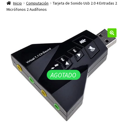
productos
Inicio
Computación
Tarjeta de Sonido Usb 2.0 4 Entradas 2
hijo
Micrófonos 2 Audífonos
🔍
AGOTADO