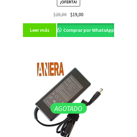
¡OFERTA!
El
El
$
20,00
$
19,00
precio
precio
original
actual
Leer más
Comprar por WhatsApp
era:
es:
$20,00.
$19,00.
AGOTADO