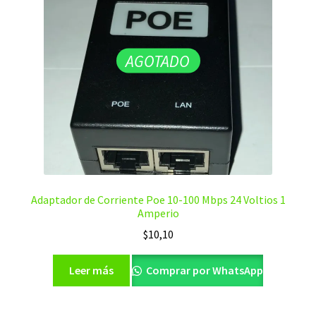
AGOTADO
Adaptador de Corriente Poe 10-100 Mbps 24 Voltios 1
Amperio
$
10,10
Leer más
Comprar por WhatsApp