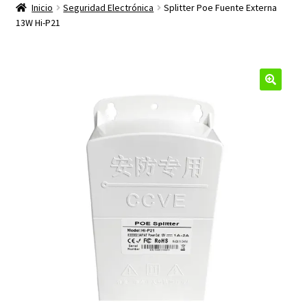
productos
Inicio
Seguridad Electrónica
Splitter Poe Fuente Externa
hijo
13W Hi-P21
🔍