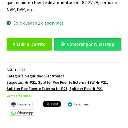
que requieren fuente de alimentación DC12V 2A, como un
NVR, DVR, etc.
Solo quedan 1 disponibles
Splitter
Añadir al carrito
Comprar por WhatsApp
Poe
Fuente
Externa
13W
SKU:
Hi-P21
Categoría:
Seguridad Electrónica
Hi-
Etiquetas:
Hi-P21
,
Splitter Poe Fuente Externa 13W Hi-P21
,
P21
Splitter Poe Fuente Externa Hi-P21
,
Splitter Poe Hi-P21
cantidad
Comparte esto:
Imprimir
Telegram
WhatsApp