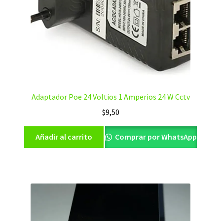
Adaptador Poe 24 Voltios 1 Amperios 24 W Cctv
$
9,50
Añadir al carrito
Comprar por WhatsApp