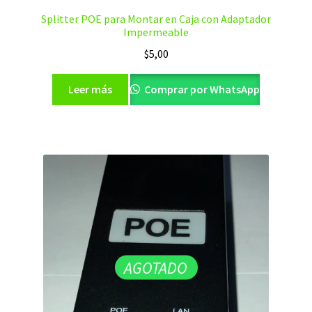
Splitter POE para Montar en Caja con Adaptador
Impermeable
$
5,00
Leer más
Comprar por WhatsApp
AGOTADO