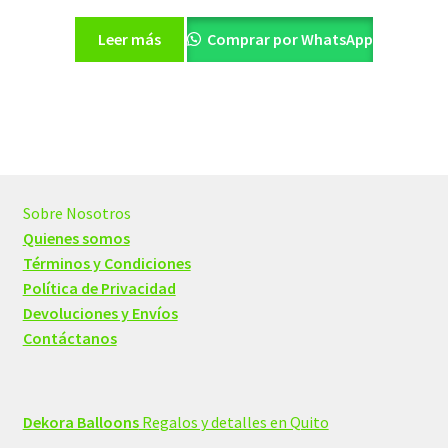
precio
precio
original
actual
Leer más
Comprar por WhatsApp
era:
es:
$10,00.
$6,00.
Sobre Nosotros
Quienes somos
Términos y Condiciones
Política de Privacidad
Devoluciones y Envíos
Contáctanos
Dekora Balloons
Regalos y detalles en Quito