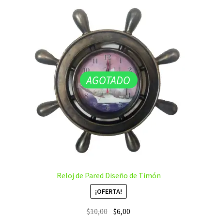
AGOTADO
Reloj de Pared Diseño de Timón
¡OFERTA!
El
El
$
10,00
$
6,00