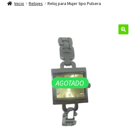
productos
Inicio
Relojes
Reloj para Mujer tipo Pulsera
hijo
🔍
AGOTADO