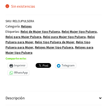
Sin existencias
SKU:
RELOJPULSERA
Categoría:
Relojes
Etiquetas:
Reloj de Mujer tipo Pulsera
,
Reloj Mujer tipo Pulsera
,
Reloj para Mujer Pulsera
,
Reloj para Mujer tipo Pulsera
,
Reloj
Pulsera para Mujer
,
Reloj tipo Pulsera de Mujer
,
Reloj tipo
Pulsera para Mujer
,
Relojes Mujer tipo Pulsera
,
Relojes para
Mujer tipo Pulsera
Comparte esto:
Imprimir
Telegram
WhatsApp
Descripción