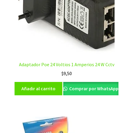
Adaptador Poe 24 Voltios 1 Amperios 24 W Cctv
$
9,50
Añadir al carrito
Comprar por WhatsApp