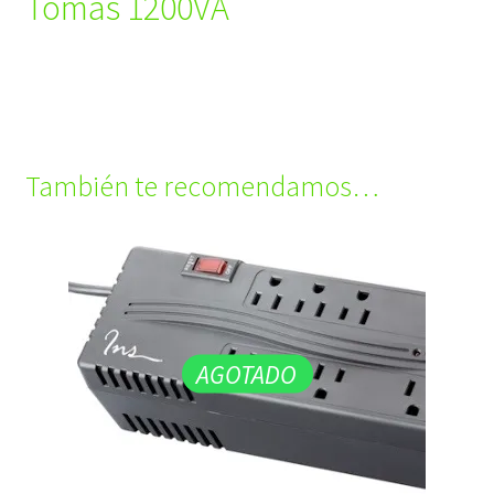
Tomas 1200VA
También te recomendamos…
AGOTADO