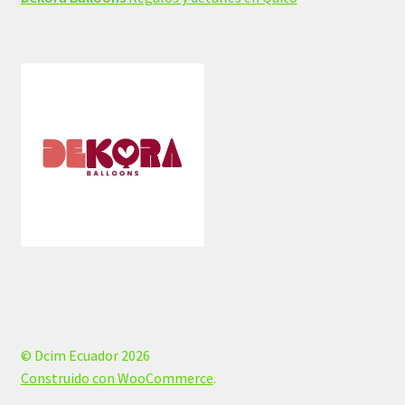
© Dcim Ecuador 2026
Construido con WooCommerce
.