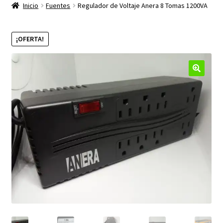
productos
Inicio
Fuentes
Regulador de Voltaje Anera 8 Tomas 1200VA
hijo
¡OFERTA!
🔍