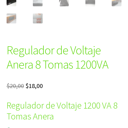
Regulador de Voltaje
Anera 8 Tomas 1200VA
El
El
$
20,00
$
18,00
precio
precio
Regulador de Voltaje 1200 VA 8
original
actual
Tomas Anera
era:
es:
$20,00.
$18,00.