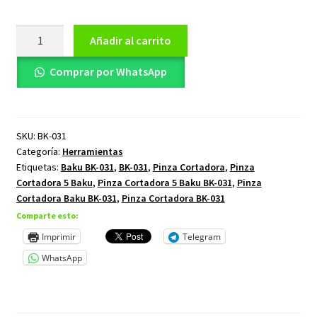
Pinza
Añadir al carrito
Cortadora
5
Comprar por WhatsApp
Baku
BK-
031
SKU:
BK-031
cantidad
Categoría:
Herramientas
Etiquetas:
Baku BK-031
,
BK-031
,
Pinza Cortadora
,
Pinza
Cortadora 5 Baku
,
Pinza Cortadora 5 Baku BK-031
,
Pinza
Cortadora Baku BK-031
,
Pinza Cortadora BK-031
Comparte esto:
Imprimir
Telegram
WhatsApp