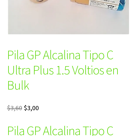
Pila GP Alcalina Tipo C
Ultra Plus 1.5 Voltios en
Bulk
El
El
$
3,60
$
3,00
precio
precio
Pila GP Alcalina Tipo C
original
actual