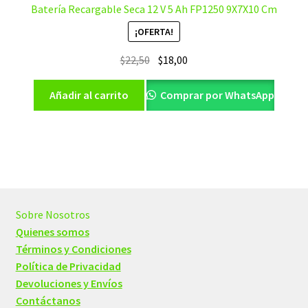
Batería Recargable Seca 12 V 5 Ah FP1250 9X7X10 Cm
¡OFERTA!
El
El
$
22,50
$
18,00
precio
precio
original
actual
Añadir al carrito
Comprar por WhatsApp
era:
es:
$22,50.
$18,00.
Sobre Nosotros
Quienes somos
Términos y Condiciones
Política de Privacidad
Devoluciones y Envíos
Contáctanos