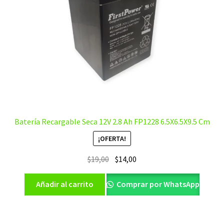
Batería Recargable Seca 12V 2.8 Ah FP1228 6.5X6.5X9.5 Cm
¡OFERTA!
El
El
$
19,00
$
14,00
precio
precio
original
actual
Añadir al carrito
Comprar por WhatsApp
era:
es:
$19,00.
$14,00.