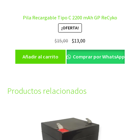
Pila Recargable Tipo C 2200 mAh GP ReCyko
¡OFERTA!
El
El
$
15,00
$
13,00
precio
precio
original
actual
Añadir al carrito
Comprar por WhatsApp
era:
es:
$15,00.
$13,00.
Productos relacionados