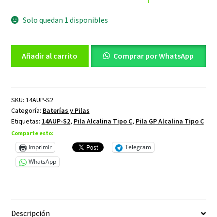
era:
es:
Solo quedan 1 disponibles
$3,60.
$3,00.
Pila
Añadir al carrito
Comprar por WhatsApp
GP
Alcalina
Tipo
C
SKU:
14AUP-S2
Categoría:
Baterías y Pilas
Ultra
Etiquetas:
14AUP-S2
,
Pila Alcalina Tipo C
,
Pila GP Alcalina Tipo C
Plus
Comparte esto:
1.5
Voltios
Imprimir
Telegram
en
WhatsApp
Bulk
cantidad
Descripción