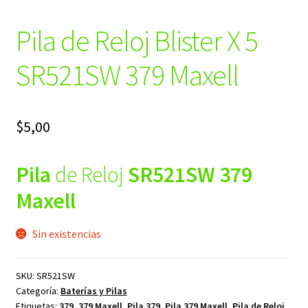
Pila de Reloj Blister X 5
SR521SW 379 Maxell
$
5,00
Pila
de Reloj
SR521SW
379
Maxell
Sin existencias
SKU:
SR521SW
Categoría:
Baterías y Pilas
Etiquetas:
379
,
379 Maxell
,
Pila 379
,
Pila 379 Maxell
,
Pila de Reloj