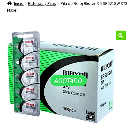
productos
Inicio
Baterías y Pilas
Pila de Reloj Blister X 5 SR521SW 379
hijo
Maxell
🔍
AGOTADO