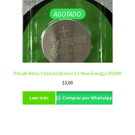
AGOTADO
Pila de Reloj 3 Voltios Blister X 1 New Energy CR2430
$
3,00
Leer más
Comprar por WhatsApp