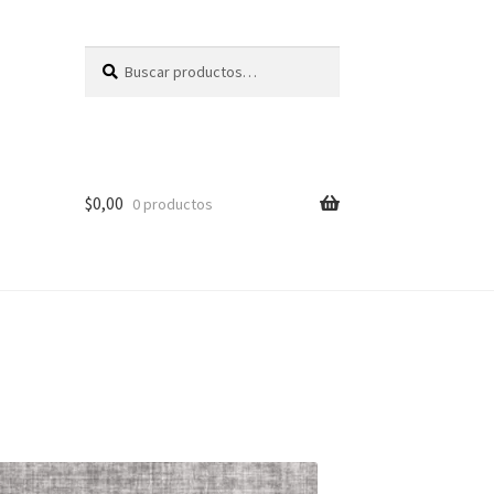
Buscar
Buscar
por:
$
0,00
0 productos