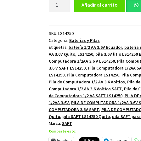
Pila
Añadir al carrito
de
Computadora
1/2
AA
SKU:
LS14250
Categoría:
Baterías y Pilas
3.6
Etiquetas:
batería 1/2 AA 3.6V Ecuador
,
batería 
Voltios
AA 3.6V Quito
,
LS14250
,
pila 3.6V litio LS14250
SAFT
Computadora 1/2AA 3.6 V LS14250
,
Pila Comput
LS14250
3.6 V SAFT LS14250
,
Pila Computadora 1/2AA S
cantidad
LS14250
,
Pila Computadora LS14250
,
Pila Com
Pila de Computadora 1/2 AA 3.6 Voltios
,
Pila d
Computadora 1/2 AA 3.6 Voltios SAFT
,
Pila de 
de Computadora 1/2 AA SAFT LS14250
,
PILA DE
1/2AA 3.6V
,
PILA DE COMPUTADORA 1/2AA 3.6V 
COMPUTADORA 3.6V SAFT
,
PILA DE COMPUTAD
Quito
,
pila SAFT LS14250 Quito
,
pila SAFT para
Marca:
SAFT
Comparte esto:
Imprimir
Telegram