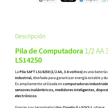
Descripción
Pila de Computadora
1/2 AA 3
LS14250
La
Pila SAFT LS14250 (1/2 AA, 3.6 voltios)
es una batería 
industrial
, diseñada para garantizar energía estable y du
Es ampliamente utilizada en
computadoras industriales
sensores inalámbricos, medidores inteligentes, dispos
electrónicos
.
Gracias a su tecnología
Litio-Tionilo (Li-SOCl₂)
, ofrece: