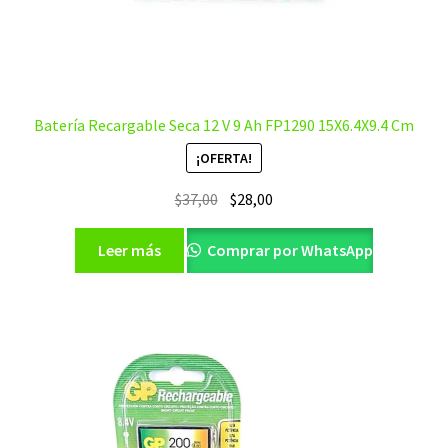
Batería Recargable Seca 12 V 9 Ah FP1290 15X6.4X9.4 Cm
¡OFERTA!
El
El
$
37,00
$
28,00
precio
precio
original
actual
Leer más
Comprar por WhatsApp
era:
es:
$37,00.
$28,00.