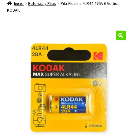
productos
Inicio
Baterías y Pilas
Pila Alcalina 4LR44 476A 6 Voltios
hijo
KODAK
🔍