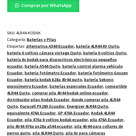
4LR44
Comprar por WhatsApp
476A
6
Voltios
SKU:
4LR44-KODAK
KODAK
Categoría:
Baterías y Pilas
cantidad
Etiquetas:
alternativa A544 Ecuador
,
batería 4LR44 6V Quito
,
batería 6 voltios cámara vintage Quito
,
batería 6 voltios Quito
,
batería 6v kodak para dispositivos electrónicos pequeños
ecuador
,
batería A544 Quito
,
batería control alarma vehículo
Ecuador
,
batería fotómetro Ecuador
,
batería fotómetro Gossen
Ecuador
,
batería kodak k28a 4lr44 quito
,
batería Sekonic
exposímetro Ecuador
,
baterías especiales Ecuador
,
compatible
4LR44 Quito
,
comprar pila 4lr44 kodak online ecuador
,
distribuidor pilas Kodak Ecuador
,
donde comprar pila 4LR44
Quito
,
Duracell PX28A Ecuador
,
Energizer 4LR44 Quito
,
equivalente 476A Ecuador
,
GP 476A Ecuador
,
Kodak 4LR44
Ecuador
,
pila 476a 6 voltios kodak ecuador
,
pila 476A Ecuador
,
pila 4lr44 476a px28a a544 ecuador
,
pila 4lr44 para collares de
perros quito
,
pila 4LR44 Quito
,
pila 6v para cámaras