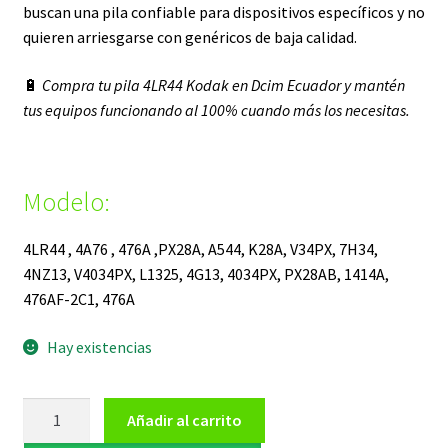
buscan una pila confiable para dispositivos específicos y no
quieren arriesgarse con genéricos de baja calidad.
🔋
Compra tu pila 4LR44 Kodak en Dcim Ecuador y mantén
tus equipos funcionando al 100% cuando más los necesitas.
Modelo:
4LR44 , 4A76 , 476A ,PX28A, A544, K28A, V34PX, 7H34,
4NZ13, V4034PX, L1325, 4G13, 4034PX, PX28AB, 1414A,
476AF-2C1, 476A
Hay existencias
Pila
Añadir al carrito
Alcalina