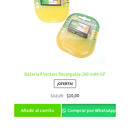
Batería 9 Voltios Recargable 200 mAh GP
¡OFERTA!
El
El
$
12,20
$
10,00
precio
precio
original
actual
Añadir al carrito
Comprar por WhatsApp
era:
es:
$12,20.
$10,00.