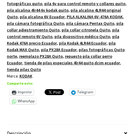
fotográficas quito
,
pila 6v para control remoto y collares quito
,
pila alcalina 4lr44 6v kodak quito
,
pila alcalina 4LR44 original
Quito
,
pila alcalina 6V Ecuador
,
PILA ALKALINA 6V-476A KODAK
,
pila cámara fotográfica Quito
,
pila cámara Pentax Quito
,
pila
collar adiestramiento Quito
,
pila collar citronela Quito
,
pila
control remoto 6V Quito
,
pila dispositivo médico Quito
,
pila
Kodak 476A precio Ecuador
,
pila Kodak 4LR44 Ecuador
,
pila
Kodak MAX Quito
,
pila PX28A Ecuador
,
pilas fotográficas Quito
norte
,
reemplazo PX28A Quito
,
repuesto pila collar perro
Ecuador
,
tienda de pilas especiales 4lr44 quito dcim ecuador
,
tienda pilas Quito
Marca:
KODAK
Comparte esto:
Imprimir
Telegram
WhatsApp
Descripción