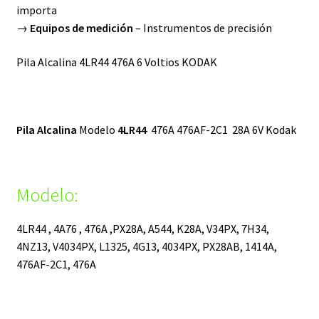
importa
→
Equipos de medición
– Instrumentos de precisión
Pila Alcalina 4LR44 476A 6 Voltios KODAK
Pila Alcalina
Modelo
4LR44
476A 476AF-2C1 28A 6V Kodak
Modelo:
4LR44 , 4A76 , 476A ,PX28A, A544, K28A, V34PX, 7H34,
4NZ13, V4034PX, L1325, 4G13, 4034PX, PX28AB, 1414A,
476AF-2C1, 476A