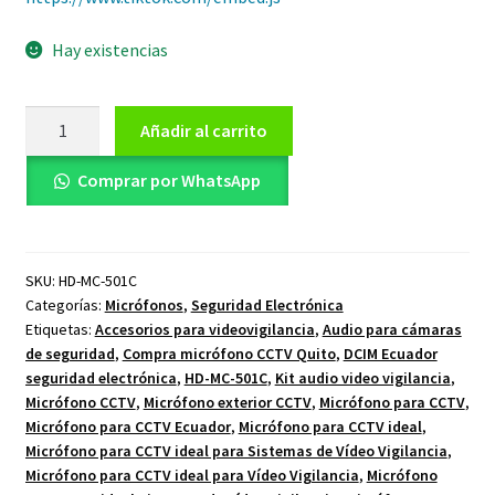
Hay existencias
Micrófono
Añadir al carrito
para
CCTV
Comprar por WhatsApp
ideal
para
Sistemas
SKU:
HD-MC-501C
de
Categorías:
Micrófonos
,
Seguridad Electrónica
Vídeo
Etiquetas:
Accesorios para videovigilancia
,
Audio para cámaras
Vigilancia
de seguridad
,
Compra micrófono CCTV Quito
,
DCIM Ecuador
cantidad
seguridad electrónica
,
HD-MC-501C
,
Kit audio video vigilancia
,
Micrófono CCTV
,
Micrófono exterior CCTV
,
Micrófono para CCTV
,
Micrófono para CCTV Ecuador
,
Micrófono para CCTV ideal
,
Micrófono para CCTV ideal para Sistemas de Vídeo Vigilancia
,
Micrófono para CCTV ideal para Vídeo Vigilancia
,
Micrófono