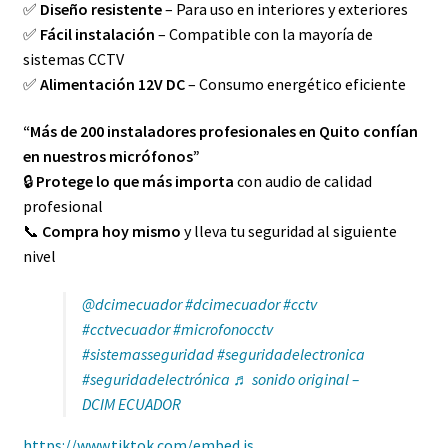
✅
Diseño resistente
– Para uso en interiores y exteriores
✅
Fácil instalación
– Compatible con la mayoría de
sistemas CCTV
✅
Alimentación 12V DC
– Consumo energético eficiente
“Más de 200 instaladores profesionales en Quito confían
en nuestros micrófonos”
🔒
Protege lo que más importa
con audio de calidad
profesional
📞
Compra hoy mismo
y lleva tu seguridad al siguiente
nivel
@dcimecuador
#dcimecuador
#cctv
#cctvecuador
#microfonocctv
#sistemasseguridad
#seguridadelectronica
#seguridadelectrónica
♬ sonido original –
DCIM ECUADOR
https://www.tiktok.com/embed.js