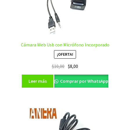
Cámara Web Usb con Micrófono Incorporado
¡OFERTA!
El
El
$
10,00
$
8,00
precio
precio
original
actual
Leer más
Comprar por WhatsApp
era:
es:
$10,00.
$8,00.