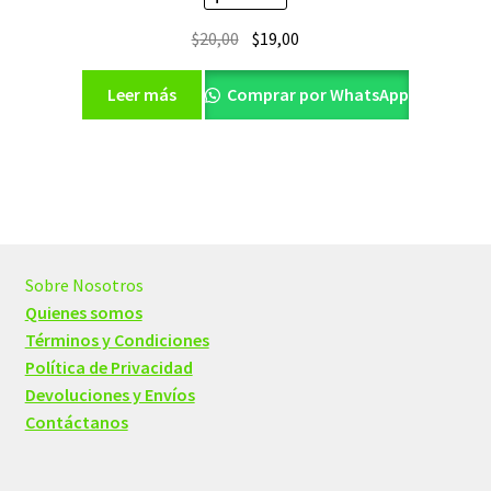
El
El
$
20,00
$
19,00
precio
precio
original
actual
Leer más
Comprar por WhatsApp
era:
es:
$20,00.
$19,00.
Sobre Nosotros
Quienes somos
Términos y Condiciones
Política de Privacidad
Devoluciones y Envíos
Contáctanos