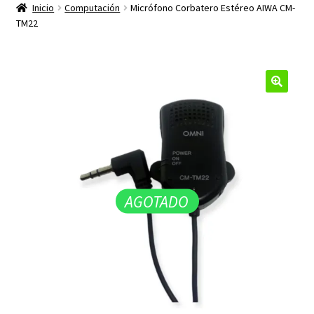
productos
Inicio
Computación
Micrófono Corbatero Estéreo AIWA CM-
hijo
TM22
🔍
AGOTADO