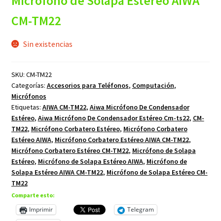
Micrófono de Solapa Estéreo AIWA
CM-TM22
Sin existencias
SKU:
CM-TM22
Categorías:
Accesorios para Teléfonos
,
Computación
,
Micrófonos
Etiquetas:
AIWA CM-TM22
,
Aiwa Micrófono De Condensador
Estéreo
,
Aiwa Micrófono De Condensador Estéreo Cm-ts22
,
CM-
TM22
,
Micrófono Corbatero Estéreo
,
Micrófono Corbatero
Estéreo AIWA
,
Micrófono Corbatero Estéreo AIWA CM-TM22
,
Micrófono Corbatero Estéreo CM-TM22
,
Micrófono de Solapa
Estéreo
,
Micrófono de Solapa Estéreo AIWA
,
Micrófono de
Solapa Estéreo AIWA CM-TM22
,
Micrófono de Solapa Estéreo CM-
TM22
Comparte esto:
Imprimir
Telegram