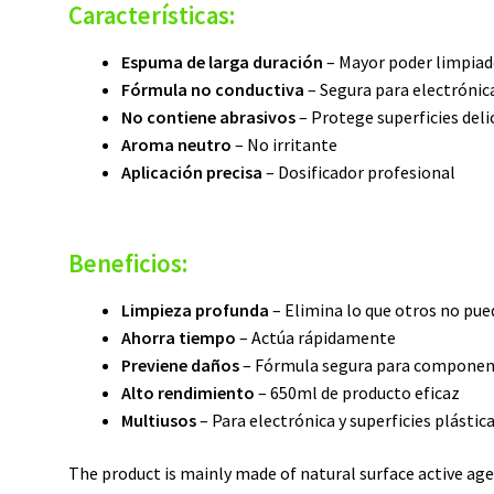
Características:
Espuma de larga duración
– Mayor poder limpiad
Fórmula no conductiva
– Segura para electrónic
No contiene abrasivos
– Protege superficies deli
Aroma neutro
– No irritante
Aplicación precisa
– Dosificador profesional
Beneficios:
Limpieza profunda
– Elimina lo que otros no pu
Ahorra tiempo
– Actúa rápidamente
Previene daños
– Fórmula segura para compone
Alto rendimiento
– 650ml de producto eficaz
Multiusos
– Para electrónica y superficies plástic
The product is mainly made of natural surface active ag