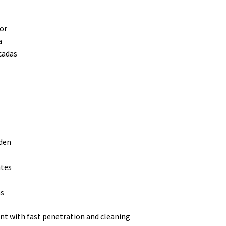
or
a
cadas
eden
ntes
as
ent with fast penetration and cleaning