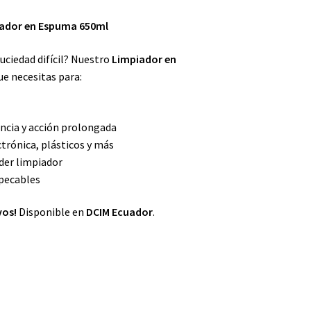
iador en Espuma 650ml
uciedad difícil? Nuestro
Limpiador en
ue necesitas para:
ncia y acción prolongada
trónica, plásticos y más
der limpiador
pecables
vos!
Disponible en
DCIM Ecuador
.