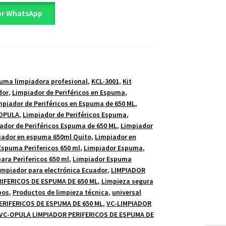
or WhatsApp
uma limpiadora profesional
,
KCL-3001
,
Kit
dor
,
Limpiador de Periféricos en Espuma
,
mpiador de Periféricos en Espuma de 650 ML
,
 OPULA
,
Limpiador de Periféricos Espuma
,
ador de Periféricos Espuma de 650 ML
,
Limpiador
iador en espuma 650ml Quito
,
Limpiador en
Espuma Perifericos 650 ml
,
Limpiador Espuma
,
ra Perifericos 650 ml
,
Limpiador Espuma
impiador para electrónica Ecuador
,
LIMPIADOR
IFERICOS DE ESPUMA DE 650 ML
,
Limpieza segura
pos
,
Productos de limpieza técnica
,
universal
RIFERICOS DE ESPUMA DE 650 ML
,
VC-LIMPIADOR
VC-OPULA LIMPIADOR PERIFERICOS DE ESPUMA DE