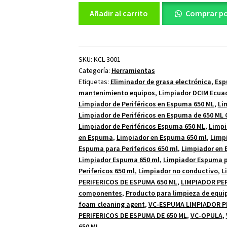
Limpiador
Añadir al carrito
Comprar p
en
Espuma
para
Perifericos
SKU:
KCL-3001
Categoría:
Herramientas
650
Etiquetas:
Eliminador de grasa electrónica
,
Esp
ml
mantenimiento equipos
,
Limpiador DCIM Ecua
cantidad
Limpiador de Periféricos en Espuma 650 ML
,
Li
Limpiador de Periféricos en Espuma de 650 ML
Limpiador de Periféricos Espuma 650 ML
,
Limpi
en Espuma
,
Limpiador en Espuma 650 ml
,
Limp
Espuma para Perifericos 650 ml
,
Limpiador en 
Limpiador Espuma 650 ml
,
Limpiador Espuma pa
Perifericos 650 ml
,
Limpiador no conductivo
,
L
PERIFERICOS DE ESPUMA 650 ML
,
LIMPIADOR PER
componentes
,
Producto para limpieza de equi
foam cleaning agent
,
VC-ESPUMA LIMPIADOR PE
PERIFERICOS DE ESPUMA DE 650 ML
,
VC-OPULA
,
650 ML