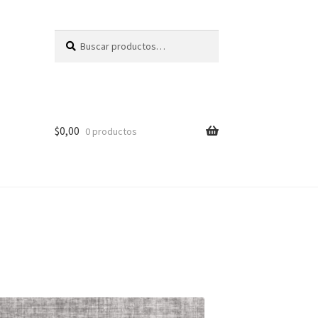
Buscar
Buscar
por:
$
0,00
0 productos