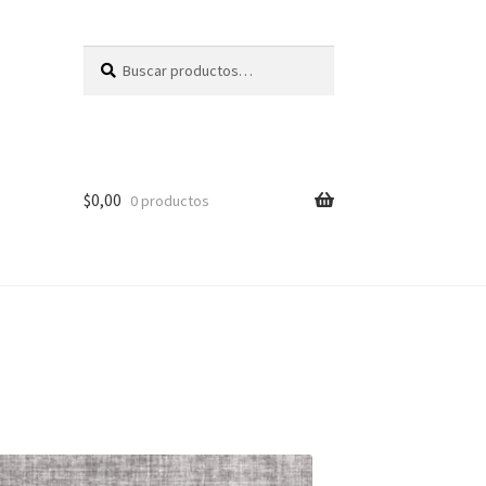
Buscar
Buscar
por:
$
0,00
0 productos