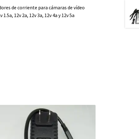
ores de corriente para cámaras de vídeo
v 1.5a, 12v 2a, 12v 3a, 12v 4a y 12v 5a