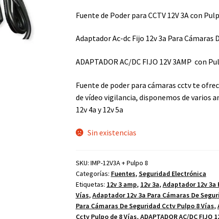
Fuente de Poder para CCTV 12V 3A con Pulpo
Adaptador Ac-dc Fijo 12v 3a Para Cámaras D
ADAPTADOR AC/DC FIJO 12V 3AMP con Pulp
Fuente de poder para cámaras cctv te ofre
de vídeo vigilancia, disponemos de varios 
12v 4a y 12v 5a
Sin existencias
SKU:
IMP-12V3A + Pulpo 8
Categorías:
Fuentes
,
Seguridad Electrónica
Etiquetas:
12v 3 amp
,
12v 3a
,
Adaptador 12v 3a 
Vías
,
Adaptador 12v 3a Para Cámaras De Seguri
Para Cámaras De Seguridad Cctv Pulpo 8 Vías
,
Cctv Pulpo de 8 Vías
,
ADAPTADOR AC/DC FIJO 12