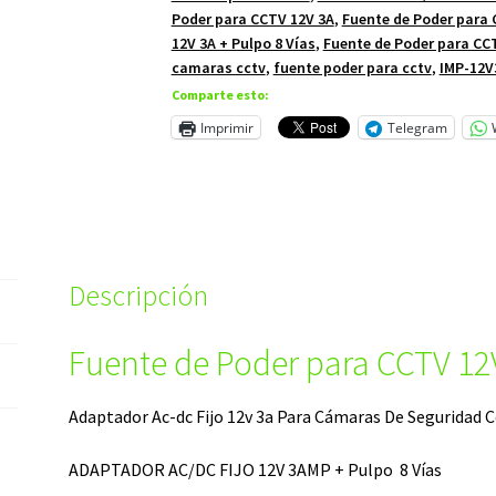
Poder para CCTV 12V 3A
,
Fuente de Poder para 
12V 3A + Pulpo 8 Vías
,
Fuente de Poder para CCT
camaras cctv
,
fuente poder para cctv
,
IMP-12V
Comparte esto:
Imprimir
Telegram
Descripción
Fuente de Poder para CCTV 12V
Adaptador Ac-dc Fijo 12v 3a Para Cámaras De Seguridad Cc
ADAPTADOR AC/DC FIJO 12V 3AMP + Pulpo 8 Vías