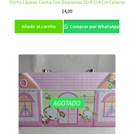
Porta Lápices Casita Con Divisiones 21×9.5×4 Cm Celeste
$
4,00
Añadir al carrito
Comprar por WhatsApp
AGOTADO