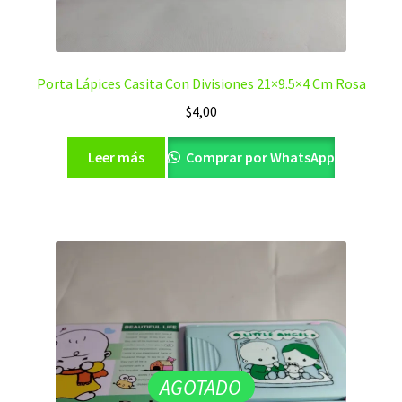
Porta Lápices Casita Con Divisiones 21×9.5×4 Cm Rosa
$
4,00
Leer más
Comprar por WhatsApp
AGOTADO