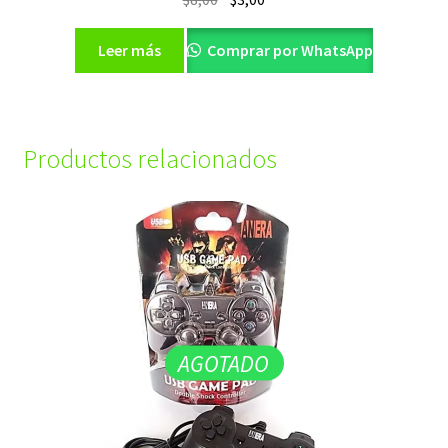
precio
precio
original
actual
Leer más
Comprar por WhatsApp
era:
es:
$8,00.
$3,00.
Productos relacionados
AGOTADO