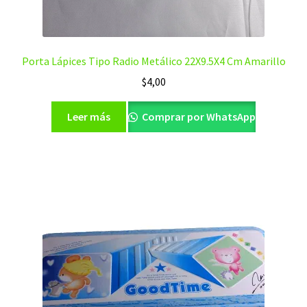
Porta Lápices Tipo Radio Metálico 22X9.5X4 Cm Amarillo
$
4,00
Leer más
Comprar por WhatsApp