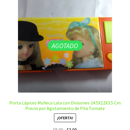
AGOTADO
Porta Lápices Muñeca Lala con Divisones 24.5X12X3.5 Cm
Precio por Agotamiento de Pila Tomate
¡OFERTA!
El
El
$
8,00
$
3,00