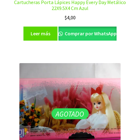
Cartucheras Porta Lápices Happy Every Day Metálico
22X9.5X4 Cm Azul
$
4,00
Leer más
Comprar por WhatsApp
AGOTADO