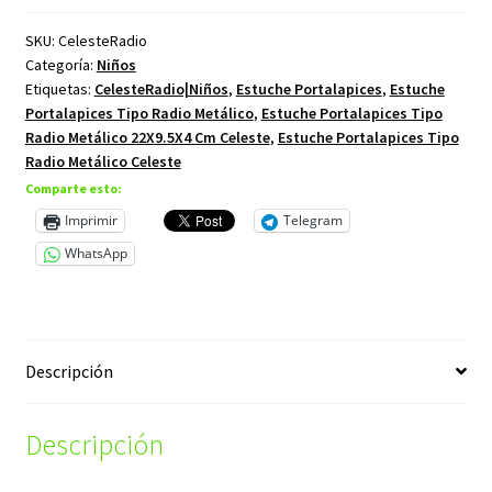
SKU:
CelesteRadio
Categoría:
Niños
Etiquetas:
CelesteRadio|Niños
,
Estuche Portalapices
,
Estuche
Portalapices Tipo Radio Metálico
,
Estuche Portalapices Tipo
Radio Metálico 22X9.5X4 Cm Celeste
,
Estuche Portalapices Tipo
Radio Metálico Celeste
Comparte esto:
Imprimir
Telegram
WhatsApp
Descripción
Descripción