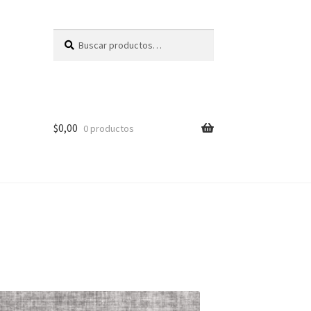
Buscar
Buscar
por:
$
0,00
0 productos