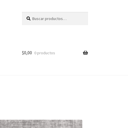
Buscar
Buscar
por:
$
0,00
0 productos