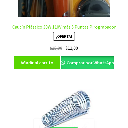
Cautín Plástico 30W 110V más 5 Puntas Pirograbador
¡OFERTA!
El
El
$
15,00
$
11,00
precio
precio
original
actual
Añadir al carrito
Comprar por WhatsApp
era:
es:
$15,00.
$11,00.