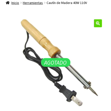
productos
Inicio
Herramientas
Cautín de Madera 40W 110V
hijo
🔍
AGOTADO