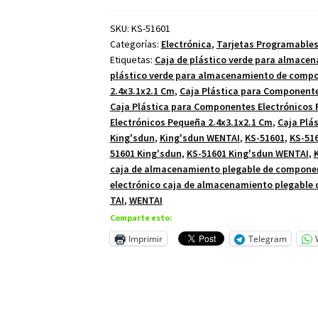
Componentes
Electrónicos
SKU:
KS-51601
Categorías:
Electrónica
,
Tarjetas Programables
Pequeña
Etiquetas:
Caja de plástico verde para almace
2.4x3.1x2.1
plástico verde para almacenamiento de compon
Cm
2.4x3.1x2.1 Cm
,
Caja Plástica para Component
cantidad
Caja Plástica para Componentes Electrónicos
Electrónicos Pequeña 2.4x3.1x2.1 Cm
,
Caja Plá
King'sdun
,
King'sdun WENTAI
,
KS-51601
,
KS-516
51601 King'sdun
,
KS-51601 King'sdun WENTAI
,
caja de almacenamiento plegable de componen
electrónico caja de almacenamiento plegable 
TAI
,
WENTAI
Comparte esto:
Imprimir
Telegram