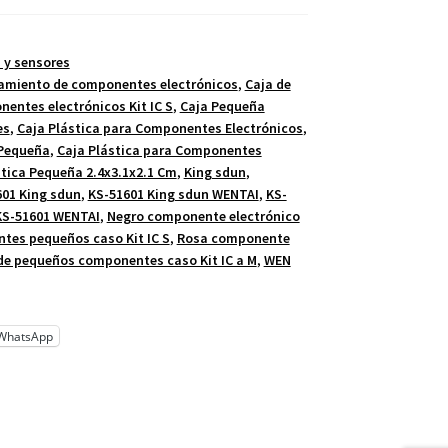
 y sensores
namiento de componentes electrónicos
,
Caja de
entes electrónicos Kit IC S
,
Caja Pequeña
es
,
Caja Plástica para Componentes Electrónicos
,
 Pequeña
,
Caja Plástica para Componentes
stica Pequeña 2.4x3.1x2.1 Cm
,
King sdun
,
01 King sdun
,
KS-51601 King sdun WENTAI
,
KS-
KS-51601 WENTAI
,
Negro componente electrónico
tes pequeños caso Kit IC S
,
Rosa componente
de pequeños componentes caso Kit IC a M
,
WEN
WhatsApp