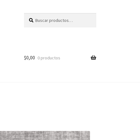
Buscar
Buscar
por:
$
0,00
0 productos