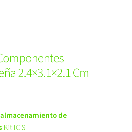
a Componentes
eña 2.4×3.1×2.1 Cm
 almacenamiento de
s
Kit IC S