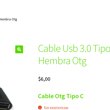
0 Hembra Otg
Cable Usb 3.0 Tipo
🔍
Hembra Otg
$
6,00
Cable
Otg
Tipo C
Sin existencias