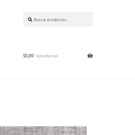
Buscar
Buscar
por:
$
0,00
0 productos