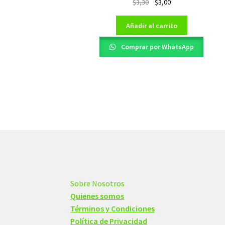
El
El
$
3,30
$
3,00
precio
precio
original
actual
Añadir al carrito
era:
es:
$3,30.
$3,00.
Comprar por WhatsApp
Sobre Nosotros
Quienes somos
Términos y Condiciones
Política de Privacidad