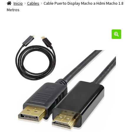
productos
Inicio
Cables
Cable Puerto Display Macho a Hdmi Macho 1.8
hijo
Metros
🔍