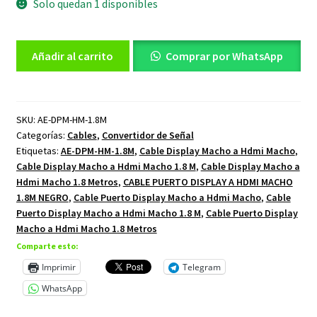
Solo quedan 1 disponibles
Cable
Añadir al carrito
Comprar por WhatsApp
Puerto
Display
Macho
a
SKU:
AE-DPM-HM-1.8M
Categorías:
Cables
,
Convertidor de Señal
Hdmi
Etiquetas:
AE-DPM-HM-1.8M
,
Cable Display Macho a Hdmi Macho
,
Macho
Cable Display Macho a Hdmi Macho 1.8 M
,
Cable Display Macho a
1.8
Hdmi Macho 1.8 Metros
,
CABLE PUERTO DISPLAY A HDMI MACHO
Metros
1.8M NEGRO
,
Cable Puerto Display Macho a Hdmi Macho
,
Cable
cantidad
Puerto Display Macho a Hdmi Macho 1.8 M
,
Cable Puerto Display
Macho a Hdmi Macho 1.8 Metros
Comparte esto:
Imprimir
Telegram
WhatsApp