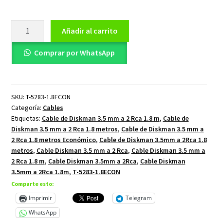
Cable
Añadir al carrito
de
Diskman
Comprar por WhatsApp
3.5
mm
a
SKU:
T-5283-1.8ECON
2
Categoría:
Cables
Rca
Etiquetas:
Cable de Diskman 3.5 mm a 2 Rca 1.8 m
,
Cable de
1.8
Diskman 3.5 mm a 2 Rca 1.8 metros
,
Cable de Diskman 3.5 mm a
metros
2 Rca 1.8 metros Económico
,
Cable de Diskman 3.5mm a 2Rca 1.8
Económico
metros
,
Cable Diskman 3.5 mm a 2 Rca
,
Cable Diskman 3.5 mm a
cantidad
2 Rca 1.8 m
,
Cable Diskman 3.5mm a 2Rca
,
Cable Diskman
3.5mm a 2Rca 1.8m
,
T-5283-1.8ECON
Comparte esto:
Imprimir
Telegram
WhatsApp