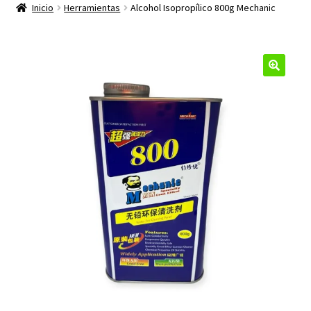
productos
Inicio
Herramientas
Alcohol Isopropílico 800g Mechanic
hijo
🔍