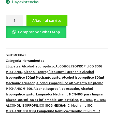
Hay existencias
Alcohol
Añadir al carrito
Isopropílico
800g
Comprar por WhatsApp
Mechanic
cantidad
SKU:
MCH049
Categoría:
Herramientas
Etiquetas:
Alcohol Isopropílico
,
ALCOHOL ISOPROPILICO 800G
MECHANIC
,
Alcohol Isopropílico 800ml Mechanic Alcohol
Isopropílico 800ml Mechanic quito
,
Alcohol Isopropílico 800ml
Mechanic ecuador
,
Alcohol isopropílico alto efecto sin plomo
MECHANIC M-800
,
Alcohol Isopropílico ecuador
,
Alcohol
Isopropílico quito
,
Limpiador Mechanic MCN-800 para limpiar
placas 800 ml no es inflamable antiestático
,
MCH049
,
MCH049
ALCOHOL ISOPROPILICO 800G MECHANIC
,
Mechanic 800
,
MECHANIC 800 800g Compound New Eco-friendly PCB Circuit