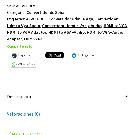
SKU:
AE-VCHD05
Audio
Categoría:
Convertidor de Señal
cantidad
Etiquetas:
AE-VCHD05
,
Convertidor Hdmi a Vga
,
Convertidor
Hdmi a Vga Audio
,
Convertidor Hdmi a Vga y Audio
,
HDMI to VGA
,
HDMI to VGA Adapter
,
HDMI to VGA+Audio
,
HDMI to VGA+Audio
Adapter
,
HDMI-VGA
Comparte esto:
Imprimir
Telegram
WhatsApp
Descripción
Valoraciones (0)
Descripción