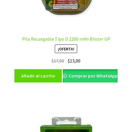
Pila Recargable Tipo D 2200 mAh Blister GP
¡OFERTA!
El
El
$
17,00
$
13,00
precio
precio
original
actual
Añadir al carrito
Comprar por WhatsApp
era:
es:
$17,00.
$13,00.