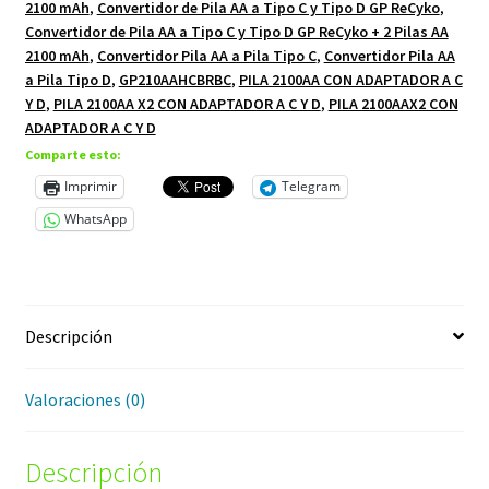
2100 mAh
,
Convertidor de Pila AA a Tipo C y Tipo D GP ReCyko
,
Convertidor de Pila AA a Tipo C y Tipo D GP ReCyko + 2 Pilas AA
2100 mAh
,
Convertidor Pila AA a Pila Tipo C
,
Convertidor Pila AA
a Pila Tipo D
,
GP210AAHCBRBC
,
PILA 2100AA CON ADAPTADOR A C
Y D
,
PILA 2100AA X2 CON ADAPTADOR A C Y D
,
PILA 2100AAX2 CON
ADAPTADOR A C Y D
Comparte esto:
Imprimir
Telegram
WhatsApp
Descripción
Valoraciones (0)
Descripción