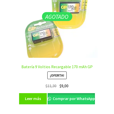
AGOTADO
Batería 9 Voltios Recargable 170 mAh GP
¡OFERTA!
El
El
$
11,30
$
9,00
precio
precio
original
actual
Leer más
Comprar por WhatsApp
era:
es:
$11,30.
$9,00.