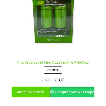
Pila Recargable Tipo C 2200 mAh GP ReCyko
¡OFERTA!
El
El
$
15,00
$
13,00
precio
precio
original
actual
Añadir al carrito
Comprar por WhatsApp
era:
es:
$15,00.
$13,00.