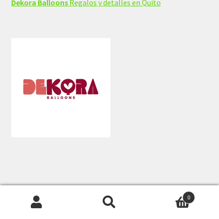
Dekora Balloons
Regalos y detalles en Quito
© Dcim Ecuador 2026
0
Construido con WooCommerce
.
Buscar
Buscar