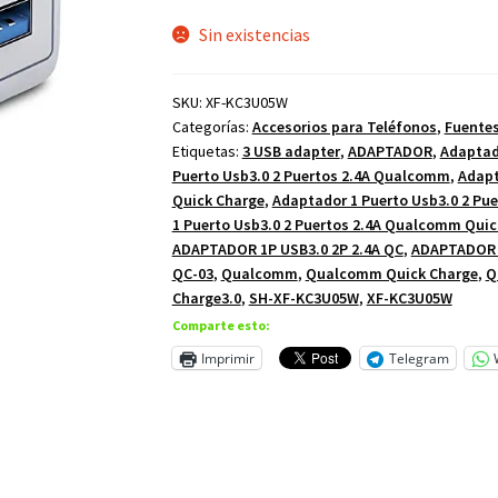
Sin existencias
SKU:
XF-KC3U05W
Categorías:
Accesorios para Teléfonos
,
Fuente
Etiquetas:
3 USB adapter
,
ADAPTADOR
,
Adaptado
Puerto Usb3.0 2 Puertos 2.4A Qualcomm
,
Adapt
Quick Charge
,
Adaptador 1 Puerto Usb3.0 2 Pu
1 Puerto Usb3.0 2 Puertos 2.4A Qualcomm Quic
ADAPTADOR 1P USB3.0 2P 2.4A QC
,
ADAPTADOR 1
QC-03
,
Qualcomm
,
Qualcomm Quick Charge
,
Q
Charge3.0
,
SH-XF-KC3U05W
,
XF-KC3U05W
Comparte esto:
Imprimir
Telegram