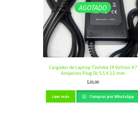
AGOTADO
Cargador de Laptop Toshiba 19 Voltios 4.7
Amperios Plug Dc 5.5 X 2.5 mm
$
20,00
Leer más
Comprar por WhatsApp