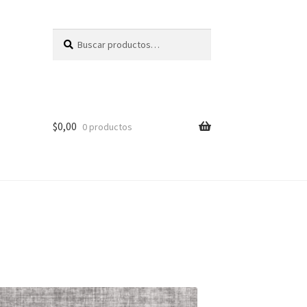
Buscar
Buscar
por:
$
0,00
0 productos