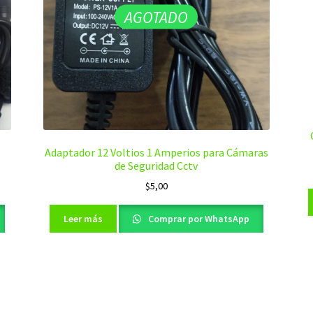
AGOTADO
Adaptador 12 Voltios 1 Amperios para Cámaras
de Seguridad Cctv
$
5,00
Leer más
Comprar por WhatsApp