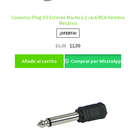
Conector Plug 3.5 Estéreo Macho a 2 Jack RCA Hembra
Metálico
¡OFERTA!
El
El
$
1,20
$
1,00
precio
precio
original
actual
Añadir al carrito
Comprar por WhatsApp
era:
es:
$1,20.
$1,00.