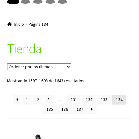
productos
hijo
Inicio
Página 134
Tienda
Ordenado
Mostrando 1597–1608 de 1643 resultados
por
los
1
2
3
…
131
132
133
134
últimos
135
136
137