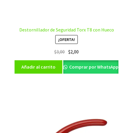
Destornillador de Seguridad Torx T8 con Hueco
¡OFERTA!
El
El
$
3,00
$
2,00
precio
precio
original
actual
Añadir al carrito
Comprar por WhatsApp
era:
es:
$3,00.
$2,00.