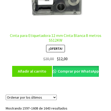
Cinta para Etiquetadora 12 mm Cinta Blanca 8 metros
SS12KW
¡OFERTA!
El
El
$
20,00
$
12,00
precio
precio
original
actual
Añadir al carrito
Comprar por WhatsApp
era:
es:
$20,00.
$12,00.
Ordenado
Mostrando 1597–1608 de 1643 resultados