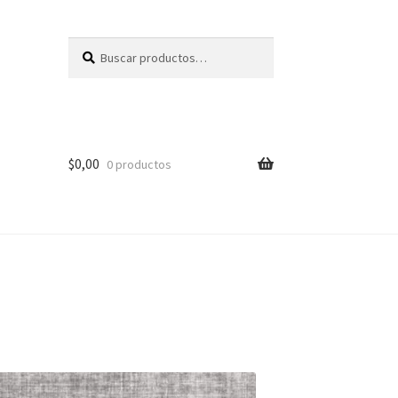
Buscar
Buscar
por:
$
0,00
0 productos