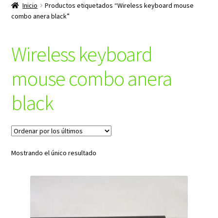
productos
Inicio
Productos etiquetados “Wireless keyboard mouse
hijo
combo anera black”
Wireless keyboard
mouse combo anera
black
Mostrando el único resultado