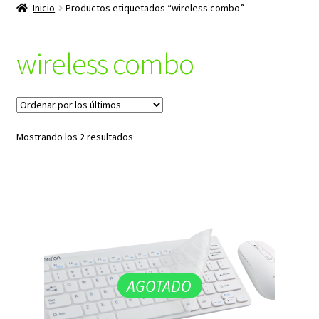
productos
Inicio
Productos etiquetados “wireless combo”
hijo
wireless combo
Ordenado
Mostrando los 2 resultados
por
los
últimos
AGOTADO