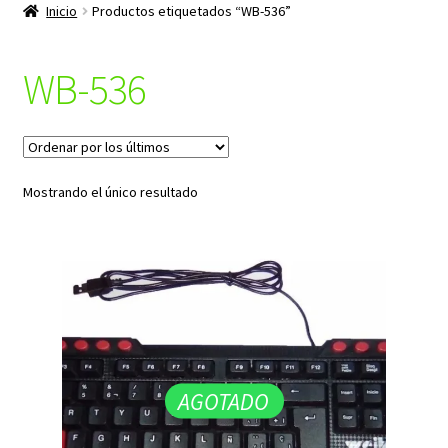
productos
Inicio
Productos etiquetados “WB-536”
hijo
WB-536
Mostrando el único resultado
AGOTADO