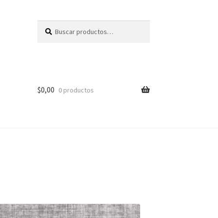
Buscar
Buscar
por:
$
0,00
0 productos