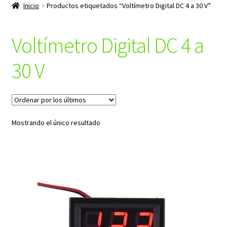
productos
Inicio
Productos etiquetados “Voltímetro Digital DC 4 a 30 V”
hijo
Voltímetro Digital DC 4 a
30 V
Mostrando el único resultado